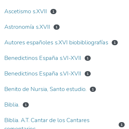
Ascetismo s.XVII
1
Astronomía s.XVII
1
Autores españoles s.XVI biobibliografías
1
Benedictinos España s.VI-XVII
1
Benedictinos España s.VI-XVII
1
Benito de Nursia, Santo estudio.
1
Biblia.
1
Biblia. A.T. Cantar de los Cantares
1
comentarios