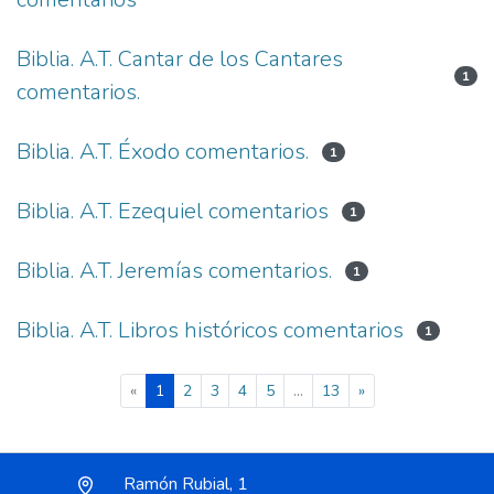
Biblia. A.T. Cantar de los Cantares
1
comentarios.
Biblia. A.T. Éxodo comentarios.
1
Biblia. A.T. Ezequiel comentarios
1
Biblia. A.T. Jeremías comentarios.
1
Biblia. A.T. Libros históricos comentarios
1
(current)
«
1
2
3
4
5
...
13
»
Ramón Rubial, 1