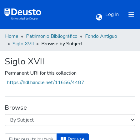
(current)
Log In
Home
Patrimonio Bibliográfico
Fondo Antiguo
Communities & Collections
Siglo XVII
Browse by Subject
Siglo XVII
All of DSpace
Permanent URI for this collection
https://hdl.handle.net/11656/4487
Browse
Browsing Siglo XVII by Subject
Browse