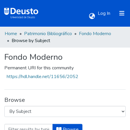
(current)
Log In
Home
Patrimonio Bibliográfico
Fondo Moderno
Communities & Collections
Browse by Subject
Fondo Moderno
All of DSpace
Permanent URI for this community
https://hdl.handle.net/11656/2052
Browse
Browsing Fondo Moderno by Subject "Antr
Browse