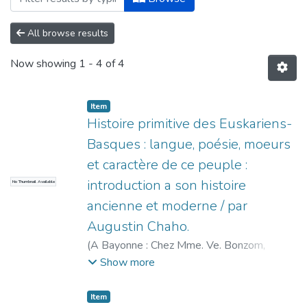
All browse results
Now showing
1 - 4 of 4
Item
Histoire primitive des Euskariens-
Basques : langue, poésie, moeurs
et caractère de ce peuple :
introduction a son histoire
No Thumbnail Available
ancienne et moderne / par
Augustin Chaho.
(
A Bayonne : Chez Mme. Ve. Bonzom,
1847
)
Chaho, Joseph Augustin, 1811-
Show more
1858
Item