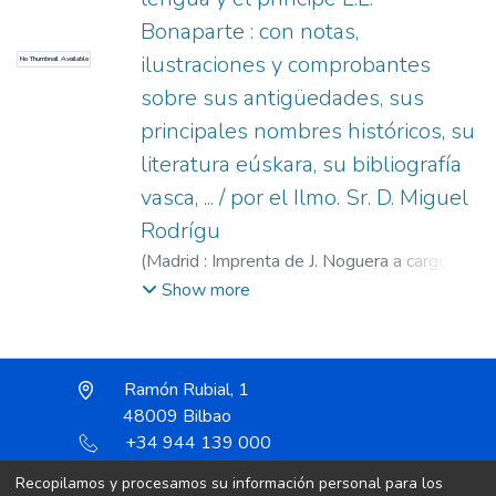
Bonaparte : con notas,
ilustraciones y comprobantes
No Thumbnail Available
sobre sus antigüedades, sus
principales nombres históricos, su
literatura eúskara, su bibliografía
vasca, ... / por el Ilmo. Sr. D. Miguel
Rodrígu
(
Madrid : Imprenta de J. Noguera a cargo de
M. Martínez,
1873
)
Rodríguez-Ferrer,
Show more
Miguel, 1815-1889
;
Cánovas del Castillo,
Antonio, 1828-1897
Ramón Rubial, 1
48009 Bilbao
+34 944 139 000
Contact
Recopilamos y procesamos su información personal para los