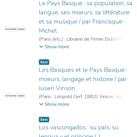
Le Pays Basque : sa population, sa
langue, ses moeurs, sa littérature
et sa musique / par Francisque-
Michel.
No Thumbnail Available
(
Paris [etc.] : Librairie de Firmin Didot Frères,
Fils et Cie [etc.],
1857
)
Michel, Francisque
Show more
Xavier, 1809-1887
Item
Les Basques et le Pays Basque :
moeurs, langage et histoire / par
Julien Vinson.
(
Paris : Léopold Cerf,
1882
)
Vinson, Julien,
No Thumbnail Available
1843-1926
Show more
Item
Los vascongados : su país, su
lengua y el príncipe L.L.