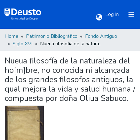
(current)
Log In
Home
Patrimonio Bibliográfico
Fondo Antiguo
Communities & Collections
Siglo XVI
Nueua filosofía de la naturaleza del ho[m]bre, no conocida ni alcançada de los grandes filosofos antiguos, la qual mejora la vida y salud humana / compuesta por doña Oliua Sabuco.
Nueua filosofía de la naturaleza del
All of DSpace
ho[m]bre, no conocida ni alcançada
de los grandes filosofos antiguos, la
Statistics
qual mejora la vida y salud humana /
compuesta por doña Oliua Sabuco.