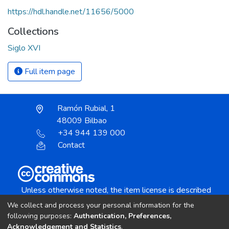
https://hdl.handle.net/11656/5000
Collections
Siglo XVI
Full item page
Ramón Rubial, 1
48009 Bilbao
+34 944 139 000
Contact
Unless otherwise noted, the item license is described
as:
We collect and process your personal information for the
Creative Commons Attribution-NonCommercial-
following purposes:
Authentication, Preferences,
NoDerivs 4.0 License
Acknowledgement and Statistics
.