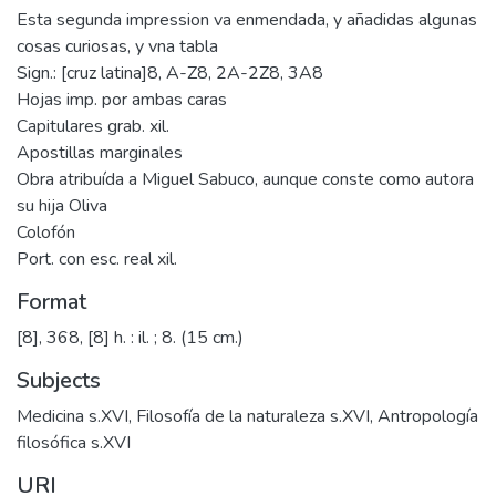
Esta segunda impression va enmendada, y añadidas algunas
cosas curiosas, y vna tabla
Sign.: [cruz latina]8, A-Z8, 2A-2Z8, 3A8
Hojas imp. por ambas caras
Capitulares grab. xil.
Apostillas marginales
Obra atribuída a Miguel Sabuco, aunque conste como autora
su hija Oliva
Colofón
Port. con esc. real xil.
Format
[8], 368, [8] h. : il. ; 8. (15 cm.)
Subjects
Medicina s.XVI
,
Filosofía de la naturaleza s.XVI
,
Antropología
filosófica s.XVI
URI