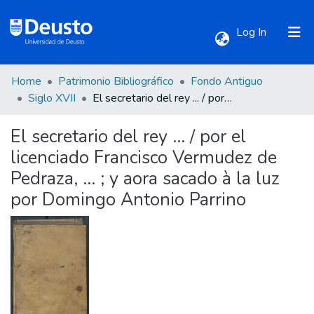
(current)
Log In
Home
Patrimonio Bibliográfico
Fondo Antiguo
Communities & Collections
Siglo XVII
El secretario del rey ... / por el licenciado Francisco Vermudez de Pedraza, ... ; y aora sacado à la luz por Domingo Antonio Parrino
El secretario del rey ... / por el
All of DSpace
licenciado Francisco Vermudez de
Pedraza, ... ; y aora sacado à la luz
Statistics
por Domingo Antonio Parrino