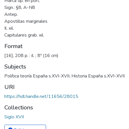
Marca tip. en port.
Sign.: §8, A-N8
Antep.
Apostillas marginales
Il. xil.
Capitulares grab. xil.
Format
[16], 208 p. : il. ; 8º (16 cm)
Subjects
Política teoría España s.XVI-XVII
,
Historia España s.XVI-XVII
URI
https://hdl.handle.net/11656/28015
Collections
Siglo XVII