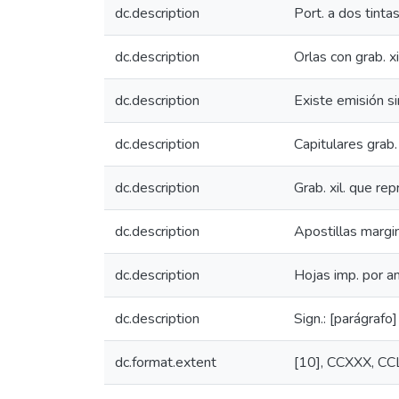
dc.description
Port. a dos tintas
dc.description
Orlas con grab. xi
dc.description
Existe emisión s
dc.description
Capitulares grab. 
dc.description
Grab. xil. que rep
dc.description
Apostillas margi
dc.description
Hojas imp. por a
dc.description
Sign.: [parágraf
dc.format.extent
[10], CCXXX, CCLIII