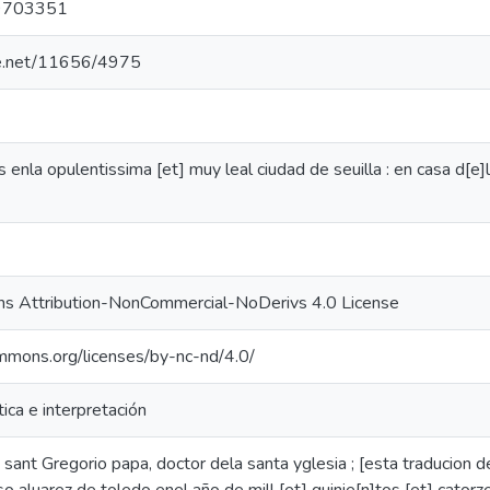
9703351
dle.net/11656/4975
enla opulentissima [et] muy leal ciudad de seuilla : en casa d[e]l 
s Attribution-NonCommercial-NoDerivs 4.0 License
ommons.org/licenses/by-nc-nd/4.0/
ítica e interpretación
sant Gregorio papa, doctor dela santa yglesia ; [esta traducion 