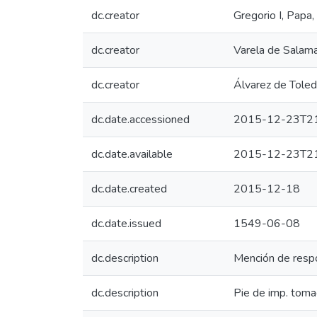
dc.creator
Gregorio I, Papa
dc.creator
Varela de Salam
dc.creator
Álvarez de Toled
dc.date.accessioned
2015-12-23T21
dc.date.available
2015-12-23T21
dc.date.created
2015-12-18
dc.date.issued
1549-06-08
dc.description
Mención de respo
dc.description
Pie de imp. toma