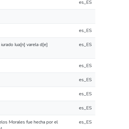
es_ES
es_ES
iurado Iua[n] varela d[e]
es_ES
es_ES
es_ES
es_ES
es_ES
delos Morales fue hecha por el
es_ES