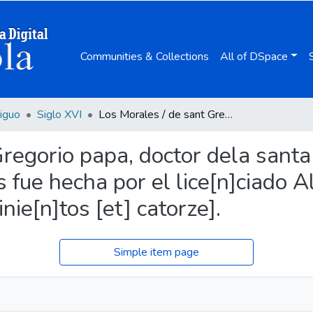
Communities & Collections
All of DSpace
iguo
Siglo XVI
Los Morales / de sant Gregorio papa, doctor dela santa yglesia ; [esta traducion delos Morales fue hecha por el lice[n]ciado Alonso aluarez de toledo enel año de mill [et] quinie[n]tos [et] catorze].
regorio papa, doctor dela santa 
 fue hecha por el lice[n]ciado 
nie[n]tos [et] catorze].
Simple item page