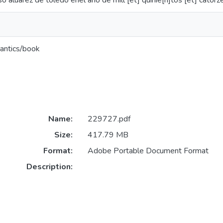
so aluarez de toledo enel año de mill [et] quinie[n]tos [et] catorze
antics/book
Name:
229727.pdf
Size:
417.79 MB
Format:
Adobe Portable Document Format
Description: