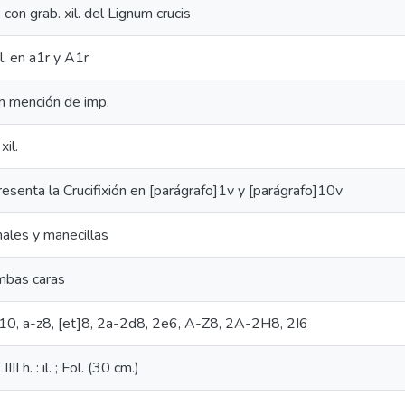
 con grab. xil. del Lignum crucis
l. en a1r y A1r
in mención de imp.
xil.
resenta la Crucifixión en [parágrafo]1v y [parágrafo]10v
nales y manecillas
mbas caras
o]10, a-z8, [et]8, 2a-2d8, 2e6, A-Z8, 2A-2H8, 2I6
I h. : il. ; Fol. (30 cm.)