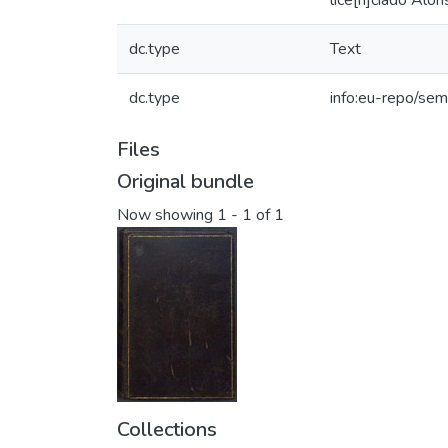
lice[n]ciado Alon
dc.type
Text
dc.type
info:eu-repo/sem
Files
Original bundle
Now showing
1 - 1 of 1
Collections