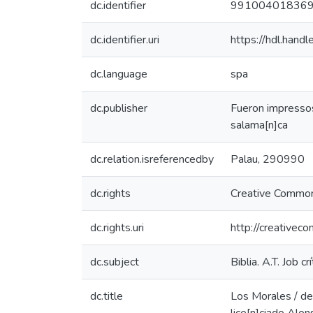
dc.identifier
99100401836
dc.identifier.uri
https://hdl.han
dc.language
spa
dc.publisher
Fueron impressos 
salama[n]ca
dc.relation.isreferencedby
Palau, 290990
dc.rights
Creative Common
dc.rights.uri
http://creativec
dc.subject
Biblia. A.T. Job cr
dc.title
Los Morales / de 