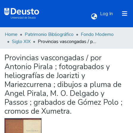
(current)
Log In
Home
Patrimonio Bibliográfico
Fondo Moderno
Communities & Collections
Siglo XIX
Provincias vascongadas / por Antonio Pirala ; fotograbados y heliografías de Joarizti y Mariezcurrena ; dibujos a pluma de Angel Pirala, M. O. Delgado y Passos ; grabados de Gómez Polo ; cromos de Xumetra.
Provincias vascongadas / por
All of DSpace
Antonio Pirala ; fotograbados y
heliografías de Joarizti y
Statistics
Mariezcurrena ; dibujos a pluma de
Angel Pirala, M. O. Delgado y
Passos ; grabados de Gómez Polo ;
cromos de Xumetra.