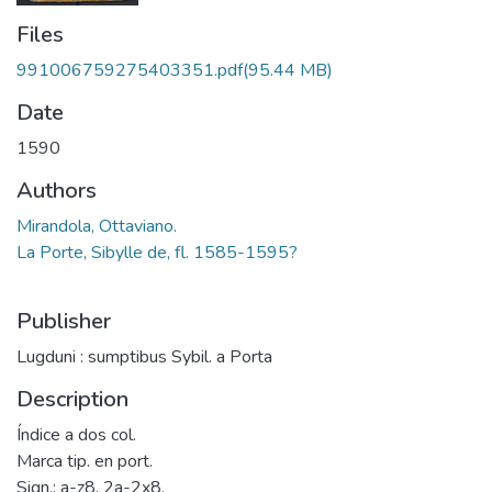
Files
991006759275403351.pdf
(95.44 MB)
Date
1590
Authors
Mirandola, Ottaviano.
La Porte, Sibylle de, fl. 1585-1595?
Publisher
Lugduni : sumptibus Sybil. a Porta
Description
Índice a dos col.
Marca tip. en port.
Sign.: a-z8, 2a-2x8.