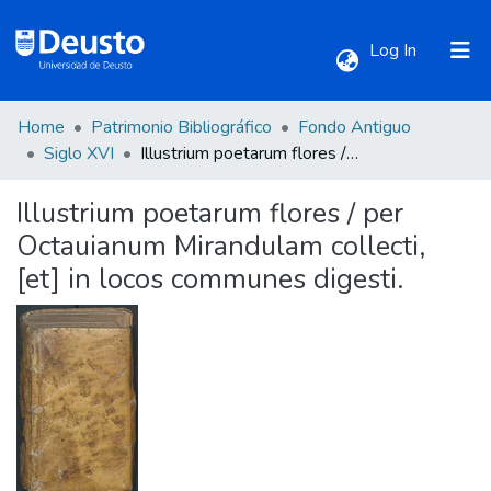
(current)
Log In
Home
Patrimonio Bibliográfico
Fondo Antiguo
Communities & Collections
Siglo XVI
Illustrium poetarum flores / per Octauianum Mirandulam collecti, [et] in locos communes digesti.
Illustrium poetarum flores / per
All of DSpace
Octauianum Mirandulam collecti,
[et] in locos communes digesti.
Statistics