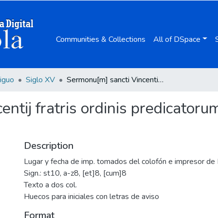
Communities & Collections
All of DSpace
iguo
Siglo XV
Sermonu[m] sancti Vincentij fratris ordinis predicatorum de tempore. Pars hyemalis.
ntij fratris ordinis predicator
Description
Lugar y fecha de imp. tomados del colofón e impresor de
Sign.: st10, a-z8, [et]8, [cum]8
Texto a dos col.
Huecos para iniciales con letras de aviso
Format