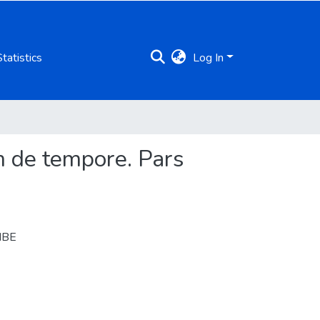
Statistics
Log In
um de tempore. Pars
 IBE