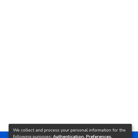
We collect and process your personal information for the
following purposes:
Authentication, Preferences,