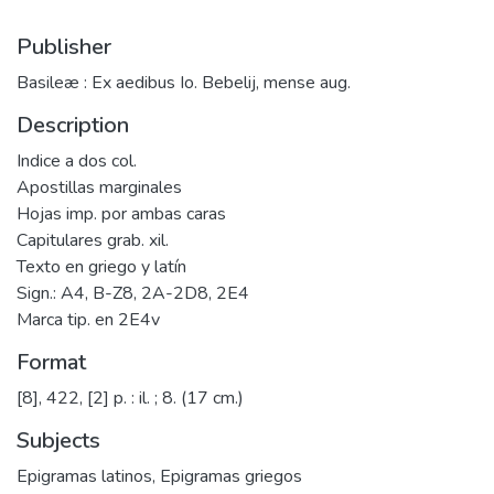
Publisher
Basileæ : Ex aedibus Io. Bebelij, mense aug.
Description
Indice a dos col.
Apostillas marginales
Hojas imp. por ambas caras
Capitulares grab. xil.
Texto en griego y latín
Sign.: A4, B-Z8, 2A-2D8, 2E4
Marca tip. en 2E4v
Format
[8], 422, [2] p. : il. ; 8. (17 cm.)
Subjects
Epigramas latinos
,
Epigramas griegos