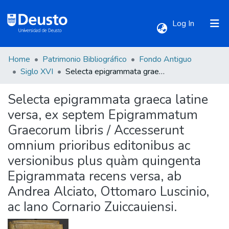
(current)
Log In
Home
Patrimonio Bibliográfico
Fondo Antiguo
Communities & Collections
Siglo XVI
Selecta epigrammata graeca latine versa, ex septem Epigrammatum Graecorum libris / Accesserunt omnium prioribus editonibus ac versionibus plus quàm quingenta Epigrammata recens versa, ab Andrea Alciato, Ottomaro Luscinio, ac Iano Cornario Zuiccauiensi.
Selecta epigrammata graeca latine
All of DSpace
versa, ex septem Epigrammatum
Graecorum libris / Accesserunt
Statistics
omnium prioribus editonibus ac
versionibus plus quàm quingenta
Epigrammata recens versa, ab
Andrea Alciato, Ottomaro Luscinio,
ac Iano Cornario Zuiccauiensi.