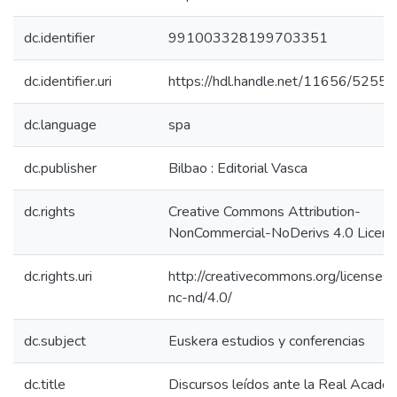
dc.identifier
991003328199703351
dc.identifier.uri
https://hdl.handle.net/11656/5255
dc.language
spa
dc.publisher
Bilbao : Editorial Vasca
dc.rights
Creative Commons Attribution-
NonCommercial-NoDerivs 4.0 Licen
dc.rights.uri
http://creativecommons.org/licenses/
nc-nd/4.0/
dc.subject
Euskera estudios y conferencias
dc.title
Discursos leídos ante la Real Acade