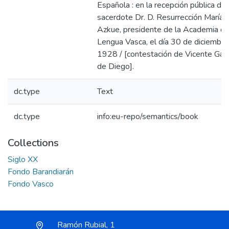
Española : en la recepción pública del
sacerdote Dr. D. Resurrección María 
Azkue, presidente de la Academia de
Lengua Vasca, el día 30 de diciembre
1928 / [contestación de Vicente Garc
de Diego].
dc.type
Text
dc.type
info:eu-repo/semantics/book
Collections
Siglo XX
Fondo Barandiarán
Fondo Vasco
Ramón Rubial, 1