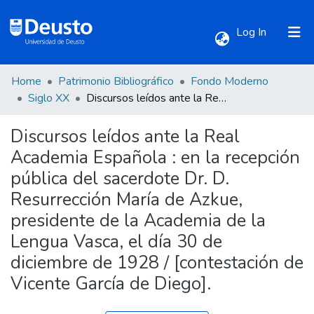
(current)
Log In
Home
Patrimonio Bibliográfico
Fondo Moderno
Communities & Collections
Siglo XX
Discursos leídos ante la Real Academia Española : en la recepción pública del sacerdote Dr. D. Resurrección María de Azkue, presidente de la Academia de la Lengua Vasca, el día 30 de diciembre de 1928 / [contestación de Vicente García de Diego].
Discursos leídos ante la Real
All of DSpace
Academia Española : en la recepción
pública del sacerdote Dr. D.
Statistics
Resurrección María de Azkue,
presidente de la Academia de la
Lengua Vasca, el día 30 de
diciembre de 1928 / [contestación de
Vicente García de Diego].