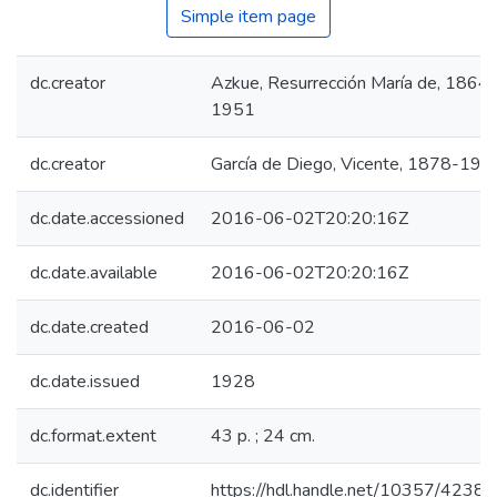
Simple item page
dc.creator
Azkue, Resurrección María de, 1864-
1951
dc.creator
García de Diego, Vicente, 1878-197
dc.date.accessioned
2016-06-02T20:20:16Z
dc.date.available
2016-06-02T20:20:16Z
dc.date.created
2016-06-02
dc.date.issued
1928
dc.format.extent
43 p. ; 24 cm.
dc.identifier
https://hdl.handle.net/10357/4238