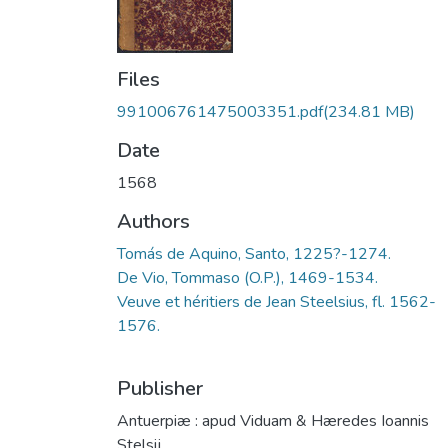
Files
991006761475003351.pdf
(234.81 MB)
Date
1568
Authors
Tomás de Aquino, Santo, 1225?-1274.
De Vio, Tommaso (O.P.), 1469-1534.
Veuve et héritiers de Jean Steelsius, fl. 1562-
1576.
Publisher
Antuerpiæ : apud Viduam & Hæredes Ioannis
Stelsij