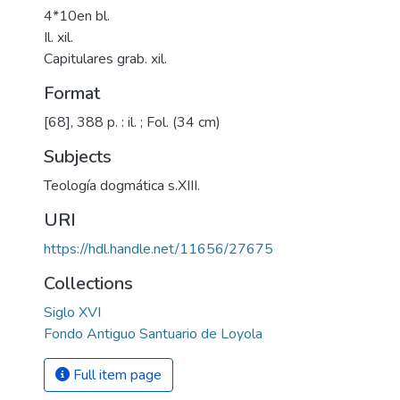
4*10en bl.
Il. xil.
Capitulares grab. xil.
Format
[68], 388 p. : il. ; Fol. (34 cm)
Subjects
Teología dogmática s.XIII.
URI
https://hdl.handle.net/11656/27675
Collections
Siglo XVI
Fondo Antiguo Santuario de Loyola
Full item page