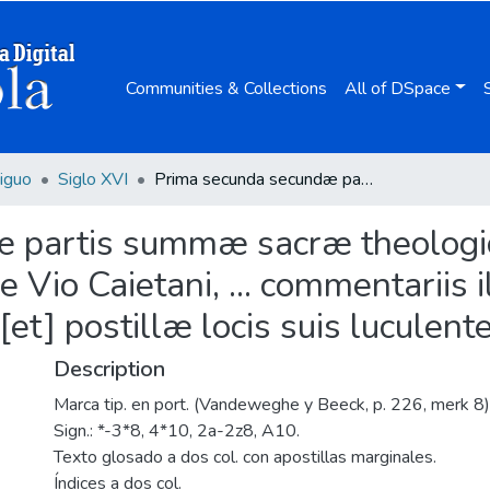
Communities & Collections
All of DSpace
iguo
Siglo XVI
Prima secunda secundæ partis summæ sacræ theologicæ sancti Thomae Aquinatis, ... / Thomæ de Vio Caietani, ... commentariis illustrata, cui accesserunt additiones [et] postillæ locis suis luculenter adpositæ ...
æ partis summæ sacræ theologi
 Vio Caietani, ... commentariis il
et] postillæ locis suis luculente
Description
Marca tip. en port. (Vandeweghe y Beeck, p. 226, merk 8)
Sign.: *-3*8, 4*10, 2a-2z8, A10.
Texto glosado a dos col. con apostillas marginales.
Índices a dos col.