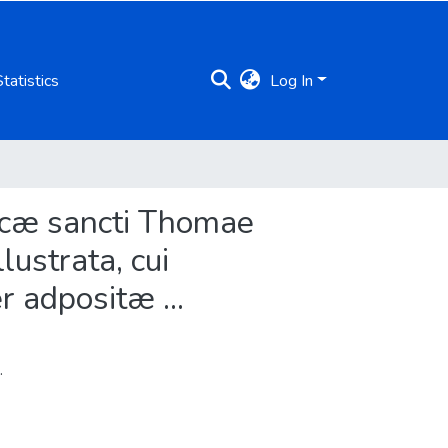
Statistics
Log In
cæ sancti Thomae
lustrata, cui
r adpositæ ...
.