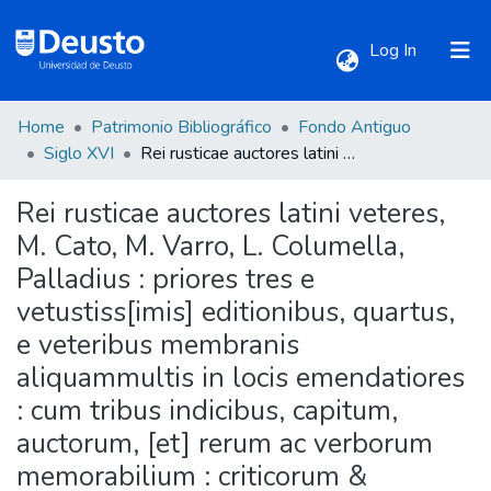
(current)
Log In
Home
Patrimonio Bibliográfico
Fondo Antiguo
Communities & Collections
Siglo XVI
Rei rusticae auctores latini veteres, M. Cato, M. Varro, L. Columella, Palladius : priores tres e vetustiss[imis] editionibus, quartus, e veteribus membranis aliquammultis in locis emendatiores : cum tribus indicibus, capitum, auctorum, [et] rerum ac verborum memorabilium : criticorum & expositorum in eosdem atque Geoponicos Græcos notationes seorsum dabuntur.
Rei rusticae auctores latini veteres,
All of DSpace
M. Cato, M. Varro, L. Columella,
Palladius : priores tres e
Statistics
vetustiss[imis] editionibus, quartus,
e veteribus membranis
aliquammultis in locis emendatiores
: cum tribus indicibus, capitum,
auctorum, [et] rerum ac verborum
memorabilium : criticorum &