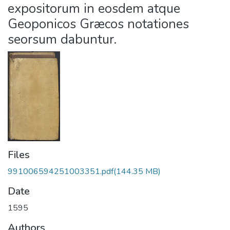
expositorum in eosdem atque
Geoponicos Græcos notationes
seorsum dabuntur.
Files
991006594251003351.pdf
(144.35 MB)
Date
1595
Authors