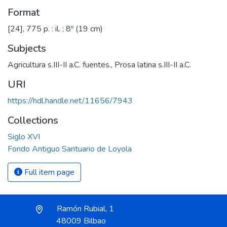
Format
[24], 775 p. : il. ; 8º (19 cm)
Subjects
Agricultura s.III-II a.C. fuentes.
,
Prosa latina s.III-II a.C.
URI
https://hdl.handle.net/11656/7943
Collections
Siglo XVI
Fondo Antiguo Santuario de Loyola
Full item page
Ramón Rubial, 1
48009 Bilbao