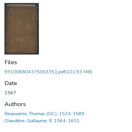
Files
991006804375003351.pdf
(101.93 MB)
Date
1567
Authors
Beauxamis, Thomas (O.C.), 1524-1589.
Chaudière, Guillaume, fl. 1564-1601.