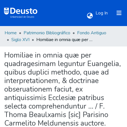
(current)
Log In
Home
Patrimonio Bibliográfico
Fondo Antiguo
Communities & Collections
Siglo XVI
Homiliae in omnia quæ per quadragesimam leguntur Euangelia, quibus duplici methodo, quae ad interpretationem, & doctrinae obseruationem faciut, ex antiquissimis Ecclesiæ patribus selecta comprehenduntur ... / F. Thoma Beaulxamis [sic] Parisino Carmelito Meldunensis auctore.
Homiliae in omnia quæ per
All of DSpace
quadragesimam leguntur Euangelia,
quibus duplici methodo, quae ad
Statistics
interpretationem, & doctrinae
obseruationem faciut, ex
antiquissimis Ecclesiæ patribus
selecta comprehenduntur ... / F.
Thoma Beaulxamis [sic] Parisino
Carmelito Meldunensis auctore.