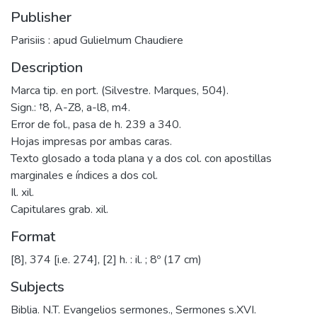
Publisher
Parisiis : apud Gulielmum Chaudiere
Description
Marca tip. en port. (Silvestre. Marques, 504).
Sign.: †8, A-Z8, a-l8, m4.
Error de fol., pasa de h. 239 a 340.
Hojas impresas por ambas caras.
Texto glosado a toda plana y a dos col. con apostillas
marginales e índices a dos col.
Il. xil.
Capitulares grab. xil.
Format
[8], 374 [i.e. 274], [2] h. : il. ; 8º (17 cm)
Subjects
Biblia. N.T. Evangelios sermones.
,
Sermones s.XVI.