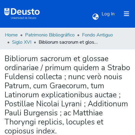
(current)
Log In
Home
Patrimonio Bibliográfico
Fondo Antiguo
Communities & Collections
Siglo XVI
Bibliorum sacrorum et glossae ordinariae / primum quidem a Strabo Fuldensi collecta ; nunc verò nouis Patrum, cum Graecorum, tum Latinorum explicationibus auctae ; Postillae Nicolai Lyrani ; Additionum Pauli Burgensis ; ac Matthiae Thoryngi replicis, locuples et copiosus index.
Bibliorum sacrorum et glossae
All of DSpace
ordinariae / primum quidem a Strabo
Fuldensi collecta ; nunc verò nouis
Statistics
Patrum, cum Graecorum, tum
Latinorum explicationibus auctae ;
Postillae Nicolai Lyrani ; Additionum
Pauli Burgensis ; ac Matthiae
Thoryngi replicis, locuples et
copiosus index.