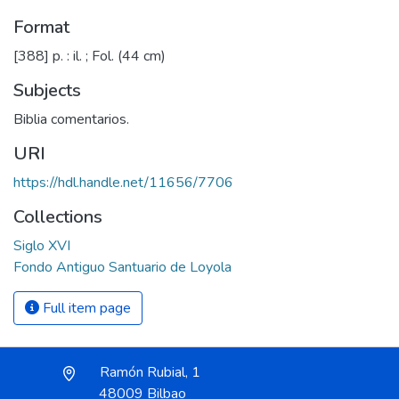
Format
[388] p. : il. ; Fol. (44 cm)
Subjects
Biblia comentarios.
URI
https://hdl.handle.net/11656/7706
Collections
Siglo XVI
Fondo Antiguo Santuario de Loyola
Full item page
Ramón Rubial, 1
48009 Bilbao