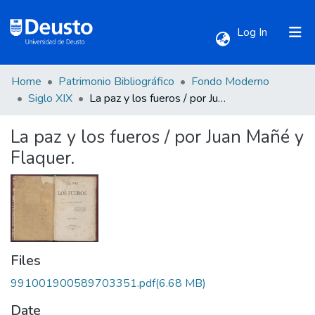
(current)
Log In
Home
Patrimonio Bibliográfico
Fondo Moderno
Communities & Collections
Siglo XIX
La paz y los fueros / por Juan Mañé y Flaquer.
La paz y los fueros / por Juan Mañé y
All of DSpace
Flaquer.
Statistics
Files
991001900589703351.pdf
(6.68 MB)
Date