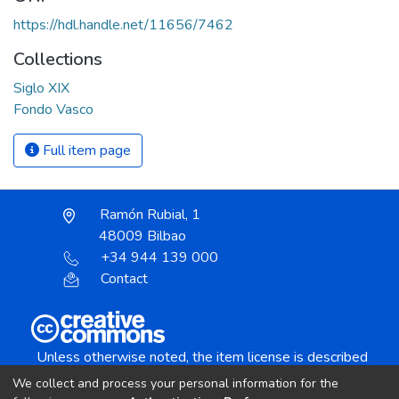
https://hdl.handle.net/11656/7462
Collections
Siglo XIX
Fondo Vasco
Full item page
Ramón Rubial, 1
48009 Bilbao
+34 944 139 000
Contact
Unless otherwise noted, the item license is described
as:
We collect and process your personal information for the