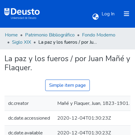
(current)
Log In
Home
Patrimonio Bibliográfico
Fondo Moderno
Communities & Collections
Siglo XIX
La paz y los fueros / por Juan Mañé y Flaquer.
La paz y los fueros / por Juan Mañé y
All of DSpace
Flaquer.
Statistics
Simple item page
dc.creator
Mañé y Flaquer, Juan, 1823-1901.
dc.date.accessioned
2020-12-04T01:30:23Z
dc.date.available
2020-12-04T01:30:23Z