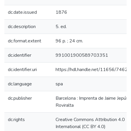
dc.date.issued
1876
dc.description
5. ed.
dc.format.extent
96 p. ; 24 cm.
dc.identifier
991001900589703351
dc.identifier.uri
https://hdl.handle.net/11656/7462
dc.language
spa
dc.publisher
Barcelona : Imprenta de Jaime Jepús
Roviralta
dc.rights
Creative Commons Attribution 4.0
International (CC BY 4.0)