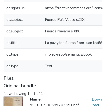
dc.rights.uri
https://creativecommons.org/licenses
dc.subject
Fueros País Vasco s.XIX.
dc.subject
Fueros Navarra s.XIX.
dc.title
La paz y los fueros / por Juan Mañé y
dc.type
info:eu-repo/semantics/book
dc.type
Text
Files
Original bundle
Now showing
1 - 1 of 1
Name:
Down
991001900589703351.pdf
load