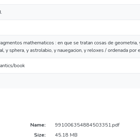
.
Fragmentos mathematicos : en que se tratan cosas de geometria, y
al, y sphera, y astrolabio, y nauegacion, y reloxes / ordenada por e
antics/book
Name:
991006354884503351.pdf
Size:
45.18 MB