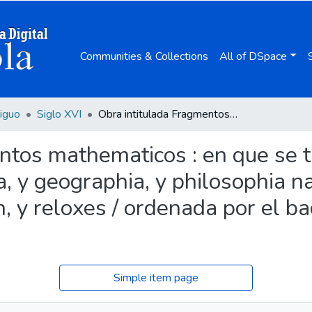
Communities & Collections
All of DSpace
iguo
Siglo XVI
Obra intitulada Fragmentos mathematicos : en que se tratan cosas de geometria, y astronomia, y geographia, y philosophia natural, y sphera, y astrolabio, y nauegacion, y reloxes / ordenada por el bachiller Iuan Perez de Moya ...
ntos mathematicos : en que se t
, y geographia, y philosophia na
n, y reloxes / ordenada por el ba
Simple item page