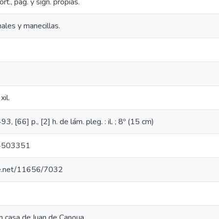
t., pag. y sign. propias.
ales y manecillas.
xil.
3, [66] p., [2] h. de lám. pleg. : il. ; 8º (15 cm)
4503351
dle.net/11656/7032
n casa de Iuan de Canoua