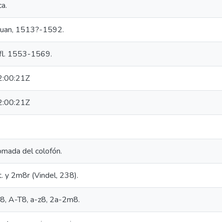
a.
 Juan, 1513?-1592.
 fl. 1553-1569.
:00:21Z
:00:21Z
mada del colofón.
t. y 2m8r (Vindel, 238).
na]8, A-T8, a-z8, 2a-2m8.