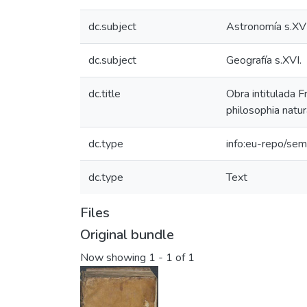
dc.subject
Astronomía s.XVI
dc.subject
Geografía s.XVI.
dc.title
Obra intitulada 
philosophia natur
dc.type
info:eu-repo/sem
dc.type
Text
Files
Original bundle
Now showing
1 - 1 of 1