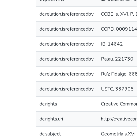
dc.relation.isreferencedby
CCBE. s. XVI. P,
dc.relation.isreferencedby
CCPB, 000911
dc.relation.isreferencedby
IB, 14642
dc.relation.isreferencedby
Palau, 221730
dc.relation.isreferencedby
Ruíz Fidalgo, 66
dc.relation.isreferencedby
USTC, 337905
dc.rights
Creative Common
dc.rights.uri
http://creativec
dc.subject
Geometría s.XVI.