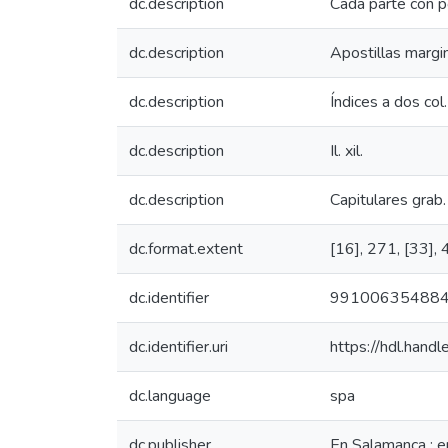
dc.description
Cada parte con por
dc.description
Apostillas margin
dc.description
Índices a dos col.
dc.description
Il. xil.
dc.description
Capitulares grab. 
dc.format.extent
[16], 271, [33], 49
dc.identifier
99100635488
dc.identifier.uri
https://hdl.han
dc.language
spa
dc.publisher
En Salamanca : e