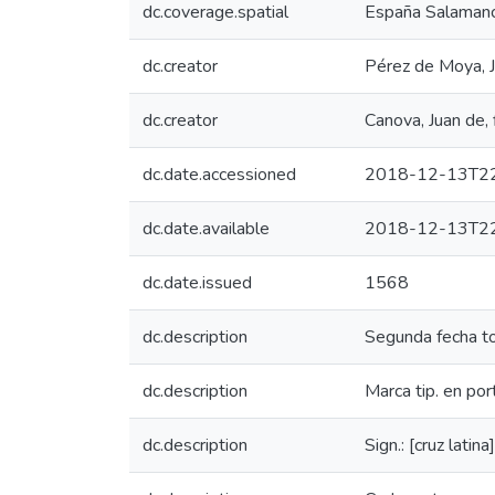
dc.coverage.spatial
España Salamanc
dc.creator
Pérez de Moya,
dc.creator
Canova, Juan de,
dc.date.accessioned
2018-12-13T22
dc.date.available
2018-12-13T22
dc.date.issued
1568
dc.description
Segunda fecha to
dc.description
Marca tip. en por
dc.description
Sign.: [cruz lati