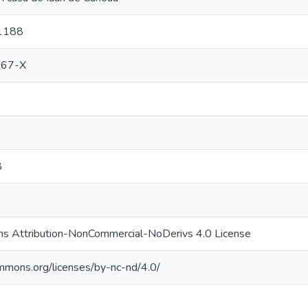
 1188
467-X
8
s Attribution-NonCommercial-NoDerivs 4.0 License
ommons.org/licenses/by-nc-nd/4.0/