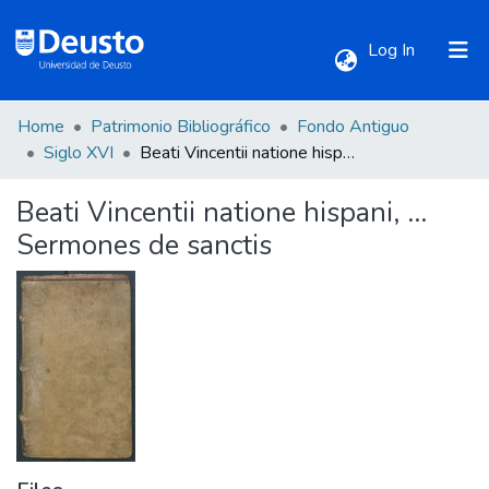
(current)
Log In
Home
Patrimonio Bibliográfico
Fondo Antiguo
Communities & Collections
Siglo XVI
Beati Vincentii natione hispani, ... Sermones de sanctis
Beati Vincentii natione hispani, ...
All of DSpace
Sermones de sanctis
Statistics