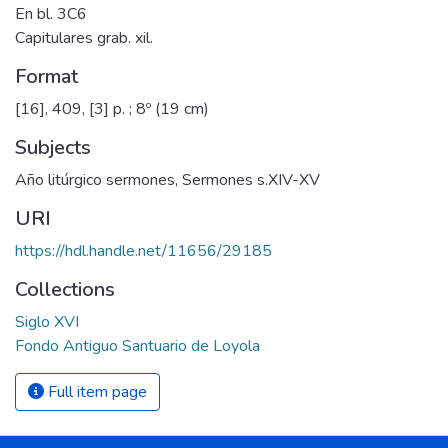
En bl. 3C6
Capitulares grab. xil.
Format
[16], 409, [3] p. ; 8º (19 cm)
Subjects
Año litúrgico sermones
,
Sermones s.XIV-XV
URI
https://hdl.handle.net/11656/29185
Collections
Siglo XVI
Fondo Antiguo Santuario de Loyola
Full item page