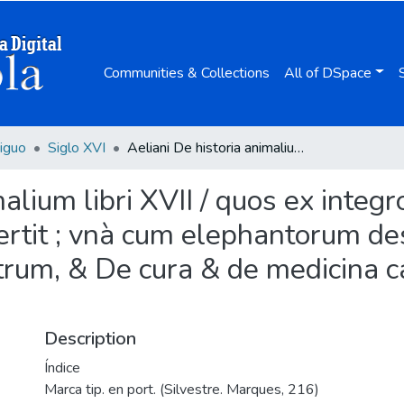
Communities & Collections
All of DSpace
iguo
Siglo XVI
Aeliani De historia animalium libri XVII / quos ex integro ac veteri exemplari Græco, Petrus Gillius vertit ; vnà cum elephantorum descriptione ; item Demetrij De cura accipitrum, & De cura & de medicina canum, eodem Petro Gillio interprete ...
alium libri XVII / quos ex integr
ertit ; vnà cum elephantorum des
itrum, & De cura & de medicina
Description
Índice
Marca tip. en port. (Silvestre. Marques, 216)