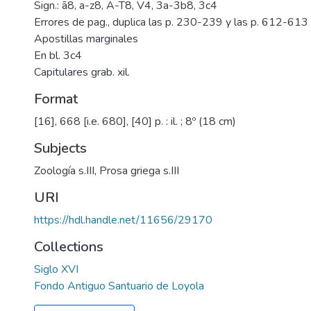
Sign.: ā8, a-z8, A-T8, V4, 3a-3b8, 3c4
Errores de pag., duplica las p. 230-239 y las p. 612-613
Apostillas marginales
En bl. 3c4
Capitulares grab. xil.
Format
[16], 668 [i.e. 680], [40] p. : il. ; 8º (18 cm)
Subjects
Zoología s.III
,
Prosa griega s.III
URI
https://hdl.handle.net/11656/29170
Collections
Siglo XVI
Fondo Antiguo Santuario de Loyola