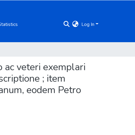
Statistics
Log In
o ac veteri exemplari
criptione ; item
 canum, eodem Petro