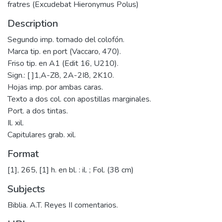
fratres (Excudebat Hieronymus Polus)
Description
Segundo imp. tomado del colofón.
Marca tip. en port (Vaccaro, 470).
Friso tip. en A1 (Edit 16, U210).
Sign.: [ ]1,A-Z8, 2A-2I8, 2K10.
Hojas imp. por ambas caras.
Texto a dos col. con apostillas marginales.
Port. a dos tintas.
Il. xil.
Capitulares grab. xil.
Format
[1], 265, [1] h. en bl. : il. ; Fol. (38 cm)
Subjects
Biblia. A.T. Reyes II comentarios.