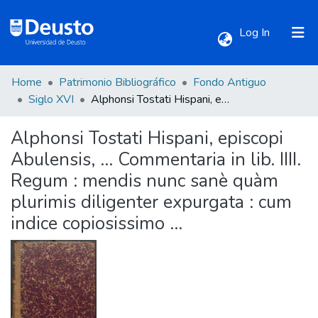
(current)
Log In
Home
Patrimonio Bibliográfico
Fondo Antiguo
Communities & Collections
Siglo XVI
Alphonsi Tostati Hispani, episcopi Abulensis, ... Commentaria in lib. IIII. Regum : mendis nunc sanè quàm plurimis diligenter expurgata : cum indice copiosissimo ...
Alphonsi Tostati Hispani, episcopi
All of DSpace
Abulensis, ... Commentaria in lib. IIII.
Regum : mendis nunc sanè quàm
Statistics
plurimis diligenter expurgata : cum
indice copiosissimo ...