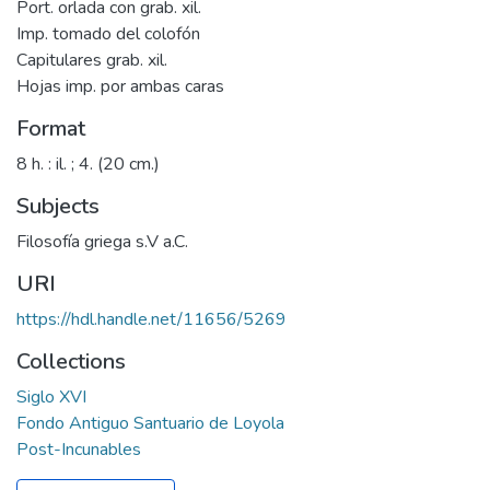
Port. orlada con grab. xil.
Imp. tomado del colofón
Capitulares grab. xil.
Hojas imp. por ambas caras
Format
8 h. : il. ; 4. (20 cm.)
Subjects
Filosofía griega s.V a.C.
URI
https://hdl.handle.net/11656/5269
Collections
Siglo XVI
Fondo Antiguo Santuario de Loyola
Post-Incunables