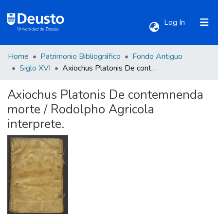
(current)
Log In
Home
Patrimonio Bibliográfico
Fondo Antiguo
Communities & Collections
Siglo XVI
Axiochus Platonis De contemnenda morte / Rodolpho Agricola interprete.
Axiochus Platonis De contemnenda
All of DSpace
morte / Rodolpho Agricola
interprete.
Statistics