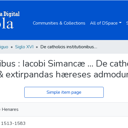
Communities & Collections
All of DSpace
iguo
Siglo XVI
De catholicis institutionibus : Iacobi Simancæ ... De catholicis institutionibus, liber, ad præcauendas & extirpandas hæreses admodum necessarius.
ibus : Iacobi Simancæ ... De catho
 & extirpandas hæreses admodu
Simple item page
e Henares
o, 1513-1583