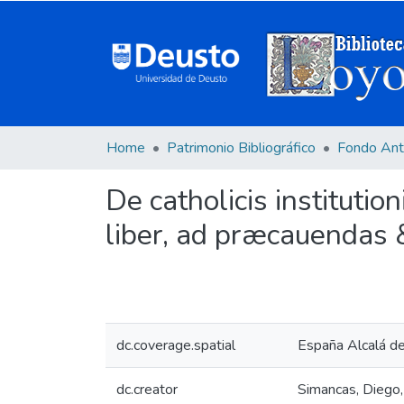
Home
Patrimonio Bibliográfico
Fondo Ant
De catholicis institution
liber, ad præcauendas
dc.coverage.spatial
España Alcalá d
dc.creator
Simancas, Dieg