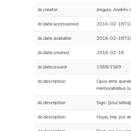
dc.creator
Angulo, Andrés 
dc.date.accessioned
2016-02-18T10
dc.date.available
2016-02-18T10
dc.date.created
2016-02-18
dc.date.issued
1568/1569
dc.description
Opus ante quinde
memorabilibus lo
dc.description
Sign.: [cruz lati
dc.description
Hojas imp. por a