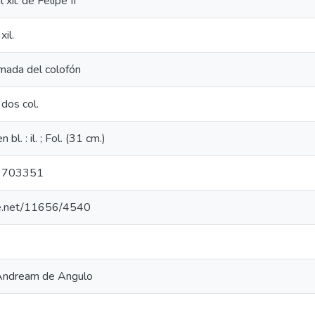
 xil. de Felipe II
xil.
mada del colofón
 dos col.
 bl. : il. ; Fol. (31 cm.)
9703351
dle.net/11656/4540
 Andream de Angulo