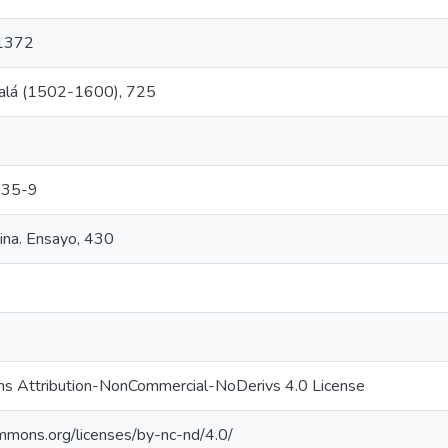
 1372
calá (1502-1600), 725
235-9
lina. Ensayo, 430
s Attribution-NonCommercial-NoDerivs 4.0 License
ommons.org/licenses/by-nc-nd/4.0/