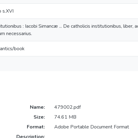
 s.XVI
titutionibus : Iacobi Simancæ ... De catholicis institutionibus, libe
m necessarius.
antics/book
Name:
479002.pdf
Size:
74.61 MB
Format:
Adobe Portable Document Format
Description: