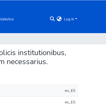
Statistics
Log In
licis institutionibus,
m necessarius.
es_ES
es_ES