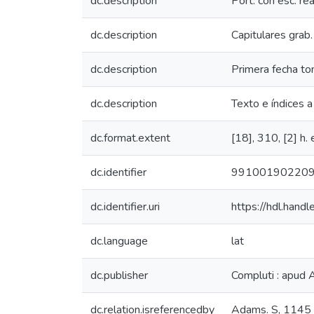
dc.description
Port. con esc. real
dc.description
Capitulares grab. 
dc.description
Primera fecha to
dc.description
Texto e índices a
dc.format.extent
[18], 310, [2] h. en
dc.identifier
99100190220
dc.identifier.uri
https://hdl.han
dc.language
lat
dc.publisher
Compluti : apud
dc.relation.isreferencedby
Adams. S, 1145