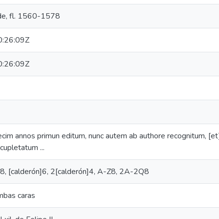
de, fl. 1560-1578
:26:09Z
:26:09Z
cim annos primun editum, nunc autem ab authore recognitum, [et
cupletatum ...
na]8, [calderón]6, 2[calderón]4, A-Z8, 2A-2Q8
mbas caras