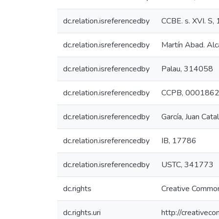
dc.relation.isreferencedby
CCBE. s. XVI. S,
dc.relation.isreferencedby
Martín Abad. Al
dc.relation.isreferencedby
Palau, 314058
dc.relation.isreferencedby
CCPB, 000186
dc.relation.isreferencedby
García, Juan Cata
dc.relation.isreferencedby
IB, 17786
dc.relation.isreferencedby
USTC, 341773
dc.rights
Creative Common
dc.rights.uri
http://creativec