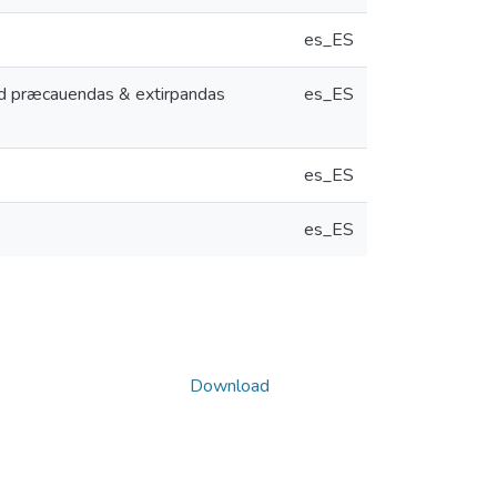
es_ES
r, ad præcauendas & extirpandas
es_ES
es_ES
es_ES
Download