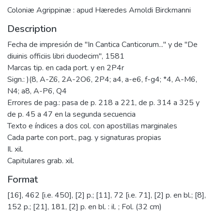
Coloniæ Agrippinæ : apud Hæredes Arnoldi Birckmanni
Description
Fecha de impresión de "In Cantica Canticorum..." y de "De
diuinis officiis libri duodecim", 1581
Marcas tip. en cada port. y en 2P4r
Sign.: )(8, A-Z6, 2A-2O6, 2P4; a4, a-e6, f-g4; *4, A-M6,
N4; a8, A-P6, Q4
Errores de pag.: pasa de p. 218 a 221, de p. 314 a 325 y
de p. 45 a 47 en la segunda secuencia
Texto e índices a dos col. con apostillas marginales
Cada parte con port., pag. y signaturas propias
Il. xil.
Capitulares grab. xil.
Format
[16], 462 [i.e. 450], [2] p.; [11], 72 [i.e. 71], [2] p. en bl.; [8],
152 p.; [21], 181, [2] p. en bl. : il. ; Fol. (32 cm)