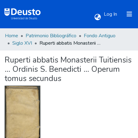
(current)
Log In
Home
Patrimonio Bibliográfico
Fondo Antiguo
Communities & Collections
Siglo XVI
Ruperti abbatis Monasterii Tuitiensis ... Ordinis S. Benedicti ... Operum tomus secundus
Ruperti abbatis Monasterii Tuitiensis
All of DSpace
... Ordinis S. Benedicti ... Operum
tomus secundus
Statistics