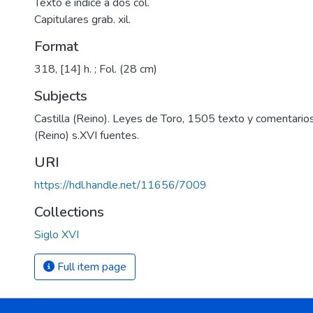
Texto e índice a dos col.
Capitulares grab. xil.
Format
318, [14] h. ; Fol. (28 cm)
Subjects
Castilla (Reino). Leyes de Toro, 1505 texto y comentarios
(Reino) s.XVI fuentes.
URI
https://hdl.handle.net/11656/7009
Collections
Siglo XVI
Full item page