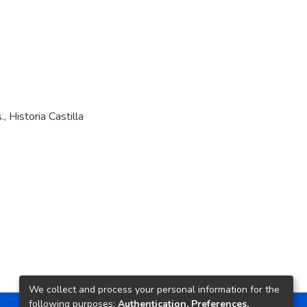
.
,
Historia Castilla
We collect and process your personal information for the
following purposes:
Authentication, Preferences,