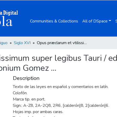
Communities & Collections
All of DSpace
iguo
Siglo XVI
Opus præclarum et vtilissimum super legibus Tauri / editum per egregium & subtilem doctorem Antonium Gomez ...
issimum super legibus Tauri / e
onium Gomez ...
Description
Texto de las leyes en español y comentarios en latín.
Colofón.
Marca tip. en port.
Sign.: A-Z8, 2A-2Q8, 2R6, [calderón]8, 2[calderón]6.
Hojas imp. por ambas caras.