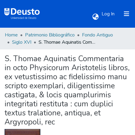
(current)
Log In
Home
Patrimonio Bibliográfico
Fondo Antiguo
Communities & Collections
Siglo XVI
S. Thomae Aquinatis Commentaria in octo Physicorum Aristotelis libros, ex vetustissimo ac fidelissimo manu scripto exemplari, diligentissime castigata, & locis quamplurimis integritati restituta : cum duplici textus tralatione, antiqua, et Argyropoli, rec
S. Thomae Aquinatis Commentaria
All of DSpace
in octo Physicorum Aristotelis libros,
ex vetustissimo ac fidelissimo manu
Statistics
scripto exemplari, diligentissime
castigata, & locis quamplurimis
integritati restituta : cum duplici
textus tralatione, antiqua, et
Argyropoli, rec