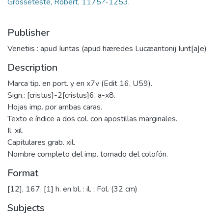
Grosseteste, Robert, 1175?-1253.
Publisher
Venetiis : apud Iuntas (apud hæredes Lucæantonij Iunt[a]e)
Description
Marca tip. en port. y en x7v (Edit 16, U59).
Sign.: [cristus]-2[cristus]6, a-x8.
Hojas imp. por ambas caras.
Texto e índice a dos col. con apostillas marginales.
Il. xil.
Capitulares grab. xil.
Nombre completo del imp. tomado del colofón.
Format
[12], 167, [1] h. en bl. : il. ; Fol. (32 cm)
Subjects