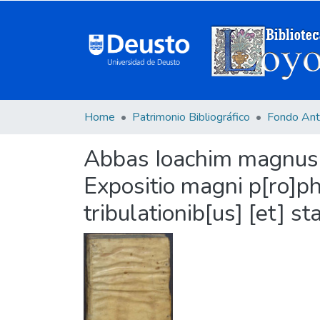
Home
Patrimonio Bibliográfico
Fondo Ant
Abbas Ioachim magnus pr
Expositio magni p[ro]phe
tribulationib[us] [et] st