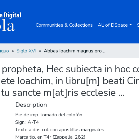
Communities & Collections
All of DSpace
iguo
Siglo XVI
Abbas Ioachim magnus propheta, Hec subiecta in hoc continentur libello, Expositio magni p[ro]phete Ioachim, in libru[m] beati Cirilli de magnis tribulationib[us] [et] statu sancte m[at]ris ecclesie ...
opheta, Hec subiecta in hoc con
te Ioachim, in libru[m] beati Cir
atu sancte m[at]ris ecclesie ...
Description
Pie de imp. tomado del colofón
Sign.: A-T4
Texto a dos col. con apostillas marginales
Marca tip. en T4r (Zappella, 282)