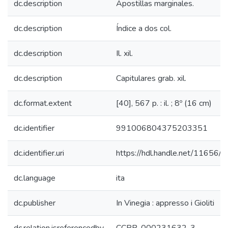
dc.description
Apostillas marginales.
dc.description
Índice a dos col.
dc.description
Il. xil.
dc.description
Capitulares grab. xil.
dc.format.extent
[40], 567 p. : il. ; 8º (16 cm)
dc.identifier
991006804375203351
dc.identifier.uri
https://hdl.handle.net/11656/
dc.language
ita
dc.publisher
In Vinegia : appresso i Gioliti