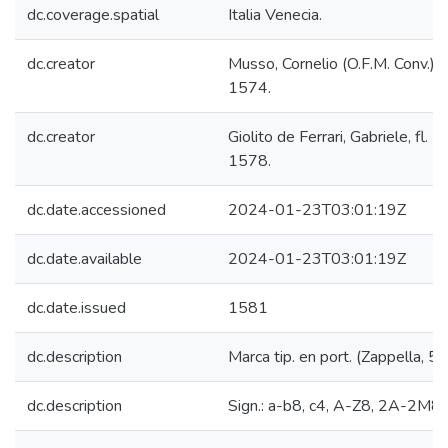
dc.coverage.spatial
Italia Venecia.
dc.creator
Musso, Cornelio (O.F.M. Conv.),
1574.
dc.creator
Giolito de Ferrari, Gabriele, fl. 
1578.
dc.date.accessioned
2024-01-23T03:01:19Z
dc.date.available
2024-01-23T03:01:19Z
dc.date.issued
1581
dc.description
Marca tip. en port. (Zappella, 53
dc.description
Sign.: a-b8, c4, A-Z8, 2A-2M8,