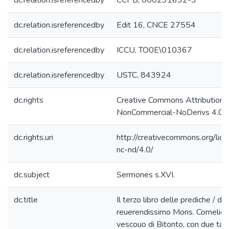
dc.relation.isreferencedby
CCPB, 000231632-3
dc.relation.isreferencedby
Edit 16, CNCE 27554
dc.relation.isreferencedby
ICCU, TO0E\010367
dc.relation.isreferencedby
USTC, 843924
dc.rights
Creative Commons Attribution-
NonCommercial-NoDerivs 4.0 L
dc.rights.uri
http://creativecommons.org/lic
nc-nd/4.0/
dc.subject
Sermones s.XVI.
dc.title
Il terzo libro delle prediche / del
reuerendissimo Mons. Cornelio
vescouo di Bitonto, con due tauo