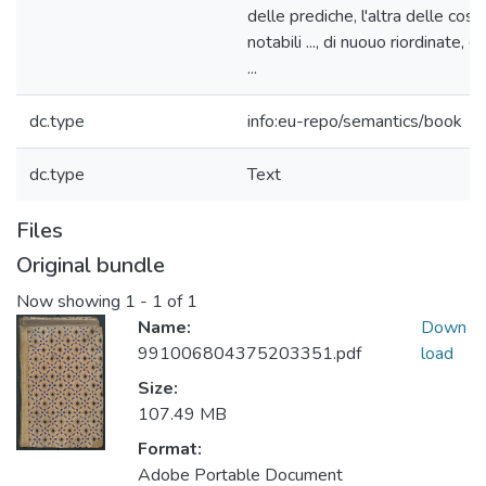
delle prediche, l'altra delle cose
notabili ..., di nuouo riordinate, e
...
dc.type
info:eu-repo/semantics/book
dc.type
Text
Files
Original bundle
Now showing
1 - 1 of 1
Name:
Down
991006804375203351.pdf
load
Size:
107.49 MB
Format:
Adobe Portable Document