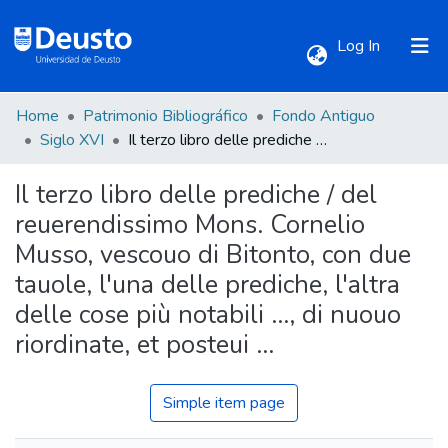
(current)
Log In
Home
Patrimonio Bibliográfico
Fondo Antiguo
Communities & Collections
Siglo XVI
Il terzo libro delle prediche / del reuerendissimo Mons. Cornelio Musso, vescouo di Bitonto, con due tauole, l'una delle prediche, l'altra delle cose più notabili ..., di nuouo riordinate, et posteui ...
Il terzo libro delle prediche / del
All of DSpace
reuerendissimo Mons. Cornelio
Musso, vescouo di Bitonto, con due
Statistics
tauole, l'una delle prediche, l'altra
delle cose più notabili ..., di nuouo
riordinate, et posteui ...
Simple item page