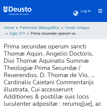
(current)
Log In
Home
Patrimonio Bibliográfico
Fondo Antiguo
Communities & Collections
Siglo XVI
Prima secundae operum sancti Thomæ Aquin. Angelici Doctoris, Diui Thomæ Aquinatis Summæ Theologiæ Prima Secundæ / Reuerendiss. D. Thomæ de Vio, ... Cardinalis Caietani Commentarijs illustrata, Cui accesserunt Additiones & postillæ suis locis luculenter adpositæ : rerumq[ue], ac singularium Locorum copiosissimus Index.
Prima secundae operum sancti
All of DSpace
Thomæ Aquin. Angelici Doctoris,
Diui Thomæ Aquinatis Summæ
Statistics
Theologiæ Prima Secundæ /
Reuerendiss. D. Thomæ de Vio, ...
Cardinalis Caietani Commentarijs
illustrata, Cui accesserunt
Additiones & postillæ suis locis
luculenter adpositæ : rerumq[ue], ac