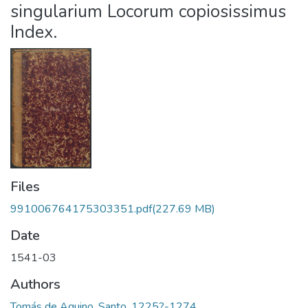
singularium Locorum copiosissimus
Index.
Files
991006764175303351.pdf
(227.69 MB)
Date
1541-03
Authors
Tomás de Aquino, Santo, 1225?-1274.