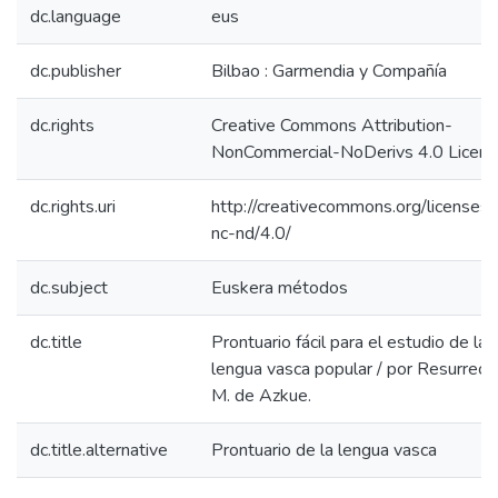
dc.language
eus
dc.publisher
Bilbao : Garmendia y Compañía
dc.rights
Creative Commons Attribution-
NonCommercial-NoDerivs 4.0 Licen
dc.rights.uri
http://creativecommons.org/licenses/
nc-nd/4.0/
dc.subject
Euskera métodos
dc.title
Prontuario fácil para el estudio de la
lengua vasca popular / por Resurrecc
M. de Azkue.
dc.title.alternative
Prontuario de la lengua vasca