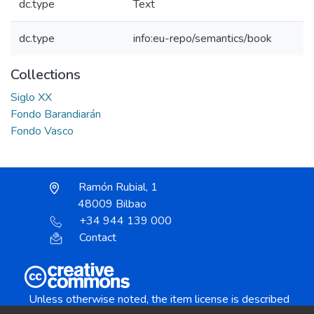
dc.type
Text
dc.type
info:eu-repo/semantics/book
Collections
Siglo XX
Fondo Barandiarán
Fondo Vasco
Ramón Rubial, 1
48009 Bilbao
+34 944 139 000
Contact
Unless otherwise noted, the item license is described