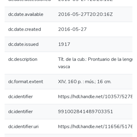
dc.date.available
2016-05-27T20:20:16Z
dc.date.created
2016-05-27
dc.date.issued
1917
dc.description
Tít. de la cub.: Prontuario de la lengua
vasca
dc.format.extent
XIV, 160 p. : mús.; 16 cm.
dc.identifier
https://hdl.handle.net/10357/5278
dc.identifier
991002841489703351
dc.identifier.uri
https://hdl.handle.net/11656/5176