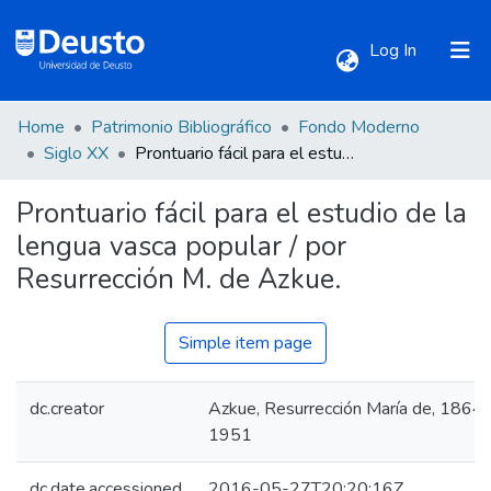
(current)
Log In
Home
Patrimonio Bibliográfico
Fondo Moderno
Communities & Collections
Siglo XX
Prontuario fácil para el estudio de la lengua vasca popular / por Resurrección M. de Azkue.
Prontuario fácil para el estudio de la
All of DSpace
lengua vasca popular / por
Resurrección M. de Azkue.
Statistics
Simple item page
dc.creator
Azkue, Resurrección María de, 1864-
1951
dc.date.accessioned
2016-05-27T20:20:16Z