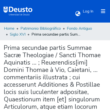
(current)
Log In
Home
Patrimonio Bibliográfico
Fondo Antiguo
Communities & Collections
Siglo XVI
Prima secundae partis Summae Sacræ Theologiae / Sancti Thomae Aquinatis ... ; Reuerendiss[imi] Domini Thomae à Vio, Caietani, ... commentariis illustrata ; cui accesserunt Additiones & Postillae locis suis luculenter adpositae, Quaestionum item [et] singulorum Articulorum, atque etiam locorum additus est copiosissimus Index.
Prima secundae partis Summae
All of DSpace
Sacræ Theologiae / Sancti Thomae
Aquinatis ... ; Reuerendiss[imi]
Statistics
Domini Thomae à Vio, Caietani, ...
commentariis illustrata ; cui
accesserunt Additiones & Postillae
locis suis luculenter adpositae,
Quaestionum item [et] singulorum
Articulorum, atque etiam locorum