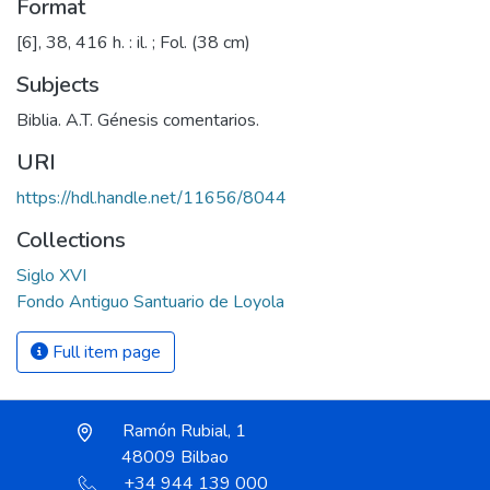
Format
[6], 38, 416 h. : il. ; Fol. (38 cm)
Subjects
Biblia. A.T. Génesis comentarios.
URI
https://hdl.handle.net/11656/8044
Collections
Siglo XVI
Fondo Antiguo Santuario de Loyola
Full item page
Ramón Rubial, 1
48009 Bilbao
+34 944 139 000