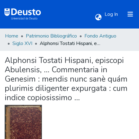
(current)
Log In
Home
Patrimonio Bibliográfico
Fondo Antiguo
Communities & Collections
Siglo XVI
Alphonsi Tostati Hispani, episcopi Abulensis, ... Commentaria in Genesim : mendis nunc sanè quám plurimis diligenter expurgata : cum indice copiosissimo ...
Alphonsi Tostati Hispani, episcopi
All of DSpace
Abulensis, ... Commentaria in
Genesim : mendis nunc sanè quám
Statistics
plurimis diligenter expurgata : cum
indice copiosissimo ...