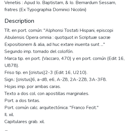
Venetiis : Apud Io. Baptistam, & Io. Bernardum Sessam,
fratres (Ex Typographia Dominici Nicolini)
Description
Tít. en port. común: "Alphonsi Tostati Hispani, episcopi
Abulensis Opera omnia : quotquot in Scriptuæ sacræ
Expositionem & alia, ad huc extare inuenta sunt ..."
Segundo imp. tomado del colofón.
Marca tip. en port. (Vaccaro, 470) y en port. común (Edit 16,
U878).
Friso tip. en [cristus]2-3 (Edit 16, U210).
Sign.: [cristus]6, a-d8, e6, A-Z8, 2A-2Z8, 3A-3F8.
Hojas imp. por ambas caras.
Texto a dos col. con apostillas marginales.
Port. a dos tintas.
Port. común calc. arquitectónica: "Franco Fecit."
Il. xil.
Capitulares grab. xil.