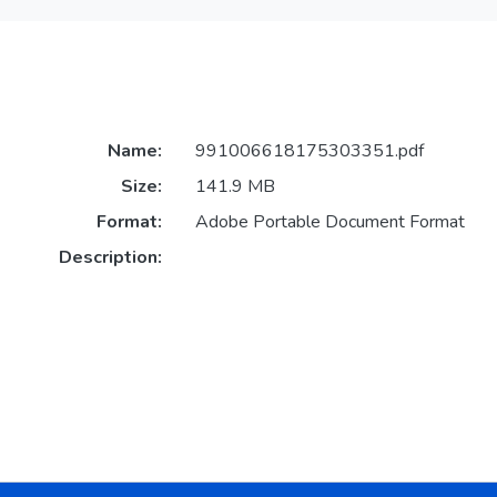
Name:
991006618175303351.pdf
Size:
141.9 MB
Format:
Adobe Portable Document Format
Description: