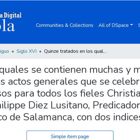
Communities & Collections
All of DSpace
iguo
Siglo XVI
Quinze tratados en los quales se contienen muchas y muy excelentes consideraciones para los actos generales que se celebran en la sancta Iglesia de Dios, muy prouechosos para todos los fieles Christianos / compuesto por el muy Reuerendo P. F. Philippe Diez Lusitano, Predicador Apostolico, hijo del Conuento de S. Francisco de Salamanca, con dos indices muy copiosos ...
 quales se contienen muchas y 
s actos generales que se celebr
s para todos los fieles Christi
lippe Diez Lusitano, Predicador 
o de Salamanca, con dos indices
Simple item page