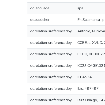
dc.language
spa
dc.publisher
En Salamanca : p
dc.relation.isreferencedby
Antonio, N. Nova. 
dc.relation.isreferencedby
CCBE. s. XVI. D,
dc.relation.isreferencedby
CCPB, 000007
dc.relation.isreferencedby
ICCU, CAGE\02
dc.relation.isreferencedby
IB, 4534
dc.relation.isreferencedby
Ibis, 487487
dc.relation.isreferencedby
Ruiz Fidalgo, 14