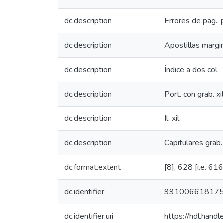
dc.description
Errores de pag.,
dc.description
Apostillas margi
dc.description
Índice a dos col.
dc.description
Port. con grab. xi
dc.description
Il. xil.
dc.description
Capitulares grab. 
dc.format.extent
[8], 628 [i.e. 616]
dc.identifier
99100661817
dc.identifier.uri
https://hdl.han