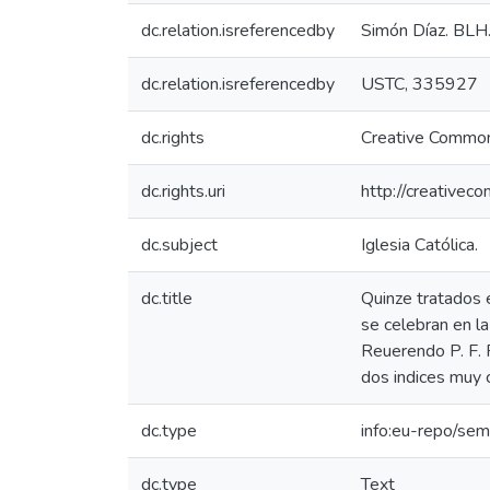
dc.relation.isreferencedby
Simón Díaz. BLH.
dc.relation.isreferencedby
USTC, 335927
dc.rights
Creative Common
dc.rights.uri
http://creativec
dc.subject
Iglesia Católica.
dc.title
Quinze tratados 
se celebran en l
Reuerendo P. F. 
dos indices muy c
dc.type
info:eu-repo/sem
dc.type
Text