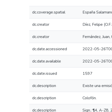
dc.coverage.spatial
España Salamanc
dc.creator
Díez, Felipe (O.F
dc.creator
Fernández, Juan,
dc.date.accessioned
2022-05-26T00
dc.date.available
2022-05-26T00
dc.date.issued
1597
dc.description
Existe una emisió
dc.description
Colofón.
dc.description
Sign.: ¶4, A-Z8