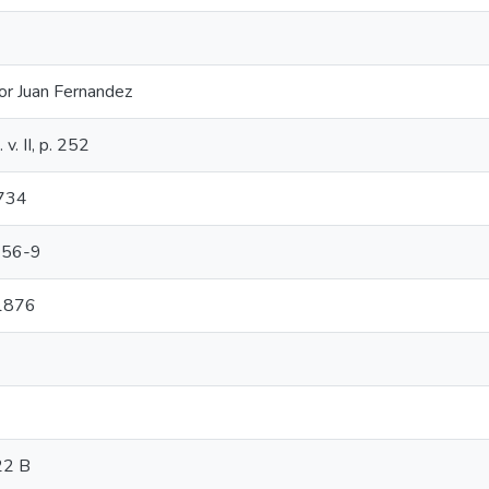
or Juan Fernandez
v. II, p. 252
 734
756-9
1876
22 B