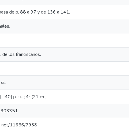
 pasa de p. 88 a 97 y de 136 a 141.
nales.
l. de los franciscanos.
xil.
, [40] p. : il. ; 4º (21 cm)
5303351
dle.net/11656/7938