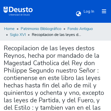
(current)
Log In
Home
Patrimonio Bibliográfico
Fondo Antiguo
Communities & Collections
Siglo XVI
Recopilacion de las leyes destos Reynos, hecha por mandado de la Magestad Catholica del Rey don Philippe Segundo nuestro Señor : contienense en este libro las leyes hechas hasta fin del año de mil y quinientos y ochenta y vno, excepto las leyes de Partida, y del Fuero, y del Estilo : y tambien van en el las visitas de las Audiencias.
Recopilacion de las leyes destos
All of DSpace
Reynos, hecha por mandado de la
Magestad Catholica del Rey don
Statistics
Philippe Segundo nuestro Señor :
contienense en este libro las leyes
hechas hasta fin del año de mil y
quinientos y ochenta y vno, excepto
las leyes de Partida, y del Fuero, y
del Estilo : y tambien van en el las