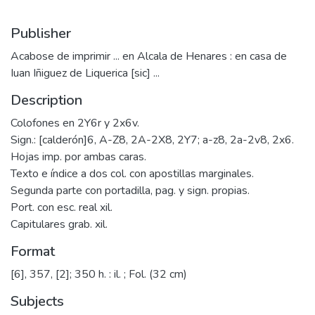
Publisher
Acabose de imprimir ... en Alcala de Henares : en casa de
Iuan Iñiguez de Liquerica [sic] ...
Description
Colofones en 2Y6r y 2x6v.
Sign.: [calderón]6, A-Z8, 2A-2X8, 2Y7; a-z8, 2a-2v8, 2x6.
Hojas imp. por ambas caras.
Texto e índice a dos col. con apostillas marginales.
Segunda parte con portadilla, pag. y sign. propias.
Port. con esc. real xil.
Capitulares grab. xil.
Format
[6], 357, [2]; 350 h. : il. ; Fol. (32 cm)
Subjects