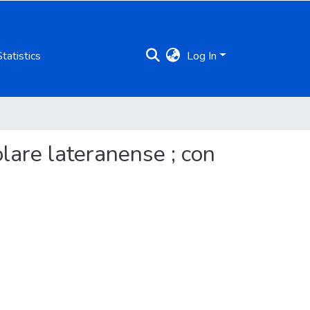
Statistics
Log In
olare lateranense ; con