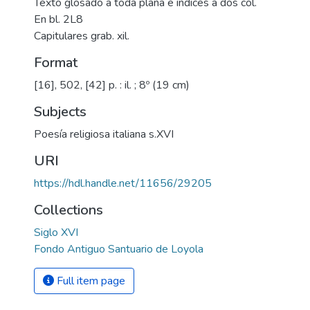
Texto glosado a toda plana e índices a dos col.
En bl. 2L8
Capitulares grab. xil.
Format
[16], 502, [42] p. : il. ; 8º (19 cm)
Subjects
Poesía religiosa italiana s.XVI
URI
https://hdl.handle.net/11656/29205
Collections
Siglo XVI
Fondo Antiguo Santuario de Loyola
Full item page