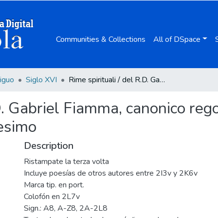
Communities & Collections
All of DSpace
iguo
Siglo XVI
Rime spirituali / del R.D. Gabriel Fiamma, canonico regolare lateranense ; con l'espositione di lui medesimo
.D. Gabriel Fiamma, canonico reg
desimo
Description
Ristampate la terza volta
Incluye poesías de otros autores entre 2I3v y 2K6v
Marca tip. en port.
Colofón en 2L7v
Sign.: A8, A-Z8, 2A-2L8