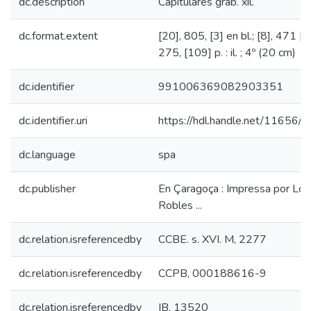
dc.description
Capitulares grab. xil.
dc.format.extent
[20], 805, [3] en bl.; [8], 471 [i.
275, [109] p. : il. ; 4º (20 cm)
dc.identifier
991006369082903351
dc.identifier.uri
https://hdl.handle.net/11656/
dc.language
spa
dc.publisher
En Çaragoça : Impressa por Lor
Robles ...
dc.relation.isreferencedby
CCBE. s. XVI. M, 2277
dc.relation.isreferencedby
CCPB, 000188616-9
dc.relation.isreferencedby
IB, 13520