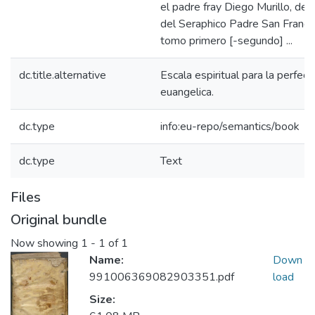
el padre fray Diego Murillo, de 
del Seraphico Padre San Francisco
tomo primero [-segundo] ...
dc.title.alternative
Escala espiritual para la perfecc
euangelica.
dc.type
info:eu-repo/semantics/book
dc.type
Text
Files
Original bundle
Now showing
1 - 1 of 1
Name:
Down
991006369082903351.pdf
load
Size: