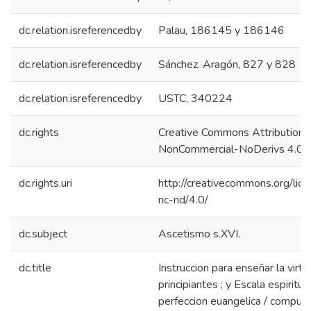
dc.relation.isreferencedby
Palau, 186145 y 186146
dc.relation.isreferencedby
Sánchez. Aragón, 827 y 828
dc.relation.isreferencedby
USTC, 340224
dc.rights
Creative Commons Attribution-
NonCommercial-NoDerivs 4.0 L
dc.rights.uri
http://creativecommons.org/lic
nc-nd/4.0/
dc.subject
Ascetismo s.XVI.
dc.title
Instruccion para enseñar la virtu
principiantes ; y Escala espiritua
perfeccion euangelica / compue