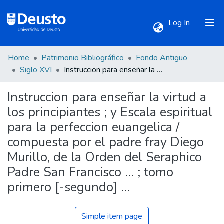
(current)
Log In
Home
Patrimonio Bibliográfico
Fondo Antiguo
Communities & Collections
Siglo XVI
Instruccion para enseñar la virtud a los principiantes ; y Escala espiritual para la perfeccion euangelica / compuesta por el padre fray Diego Murillo, de la Orden del Seraphico Padre San Francisco ... ; tomo primero [-segundo] ...
Instruccion para enseñar la virtud a
All of DSpace
los principiantes ; y Escala espiritual
para la perfeccion euangelica /
Statistics
compuesta por el padre fray Diego
Murillo, de la Orden del Seraphico
Padre San Francisco ... ; tomo
primero [-segundo] ...
Simple item page