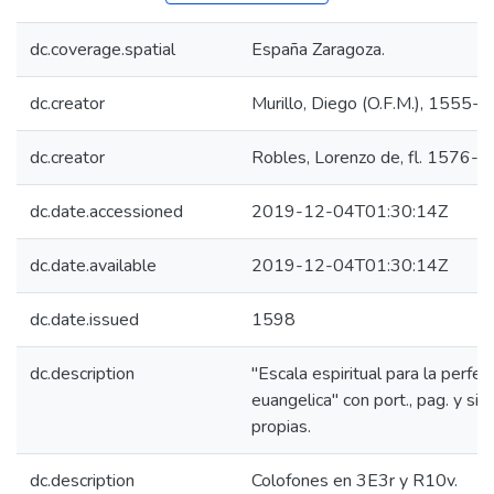
dc.coverage.spatial
España Zaragoza.
dc.creator
Murillo, Diego (O.F.M.), 1555-
dc.creator
Robles, Lorenzo de, fl. 1576-1
dc.date.accessioned
2019-12-04T01:30:14Z
dc.date.available
2019-12-04T01:30:14Z
dc.date.issued
1598
dc.description
"Escala espiritual para la perfec
euangelica" con port., pag. y sign
propias.
dc.description
Colofones en 3E3r y R10v.