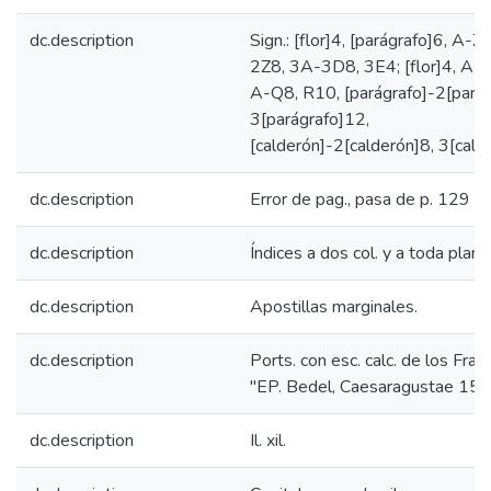
dc.description
Sign.: [flor]4, [parágrafo]6, A-Z
2Z8, 3A-3D8, 3E4; [flor]4, A-
A-Q8, R10, [parágrafo]-2[parág
3[parágrafo]12,
[calderón]-2[calderón]8, 3[cald
dc.description
Error de pag., pasa de p. 129 a
dc.description
Índices a dos col. y a toda plana
dc.description
Apostillas marginales.
dc.description
Ports. con esc. calc. de los Fran
"EP. Bedel, Caesaragustae 159
dc.description
Il. xil.