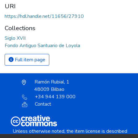
URI
https://hdl.handle.net/11656/27910
Collections
Siglo XVII
Fondo Antiguo Santuario de Loyola
Full item page
Ramón Rubial, 1
48009 Bilbao
+34 944 139 000
Contact
Unless otherwise noted, the item license is described