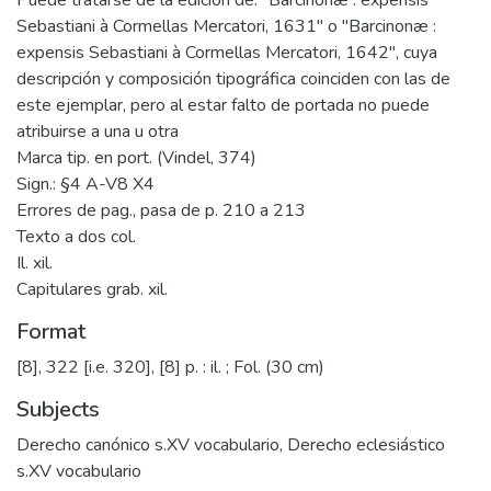
Sebastiani à Cormellas Mercatori, 1631" o "Barcinonæ :
expensis Sebastiani à Cormellas Mercatori, 1642", cuya
descripción y composición tipográfica coinciden con las de
este ejemplar, pero al estar falto de portada no puede
atribuirse a una u otra
Marca tip. en port. (Vindel, 374)
Sign.: §4 A-V8 X4
Errores de pag., pasa de p. 210 a 213
Texto a dos col.
Il. xil.
Capitulares grab. xil.
Format
[8], 322 [i.e. 320], [8] p. : il. ; Fol. (30 cm)
Subjects
Derecho canónico s.XV vocabulario
,
Derecho eclesiástico
s.XV vocabulario