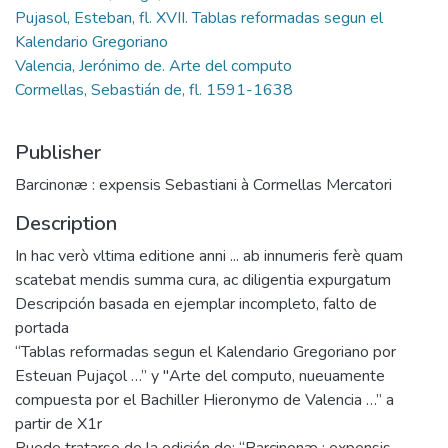
Pujasol, Esteban, fl. XVII. Tablas reformadas segun el
Kalendario Gregoriano
Valencia, Jerónimo de. Arte del computo
Cormellas, Sebastián de, fl. 1591-1638
Publisher
Barcinonæ : expensis Sebastiani à Cormellas Mercatori
Description
In hac verò vltima editione anni ... ab innumeris ferè quam
scatebat mendis summa cura, ac diligentia expurgatum
Descripción basada en ejemplar incompleto, falto de
portada
“Tablas reformadas segun el Kalendario Gregoriano por
Esteuan Pujaçol …” y "Arte del computo, nueuamente
compuesta por el Bachiller Hieronymo de Valencia …” a
partir de X1r
Puede tratarse de la edición de: “Barcinonæ : expensis