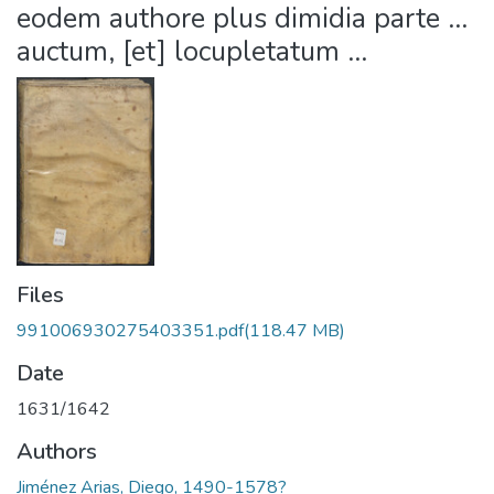
eodem authore plus dimidia parte ...
auctum, [et] locupletatum ...
Files
991006930275403351.pdf
(118.47 MB)
Date
1631/1642
Authors
Jiménez Arias, Diego, 1490-1578?