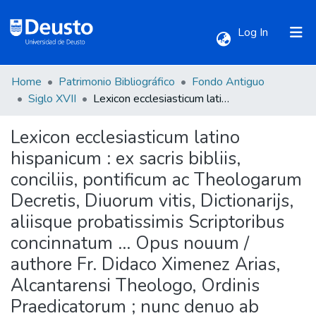
(current)
Log In
Home
Patrimonio Bibliográfico
Fondo Antiguo
Communities & Collections
Siglo XVII
Lexicon ecclesiasticum latino hispanicum : ex sacris bibliis, conciliis, pontificum ac Theologarum Decretis, Diuorum vitis, Dictionarijs, aliisque probatissimis Scriptoribus concinnatum ... Opus nouum / authore Fr. Didaco Ximenez Arias, Alcantarensi Theologo, Ordinis Praedicatorum ; nunc denuo ab eodem authore plus dimidia parte ... auctum, [et] locupletatum ...
Lexicon ecclesiasticum latino
All of DSpace
hispanicum : ex sacris bibliis,
conciliis, pontificum ac Theologarum
Statistics
Decretis, Diuorum vitis, Dictionarijs,
aliisque probatissimis Scriptoribus
concinnatum ... Opus nouum /
authore Fr. Didaco Ximenez Arias,
Alcantarensi Theologo, Ordinis
Praedicatorum ; nunc denuo ab