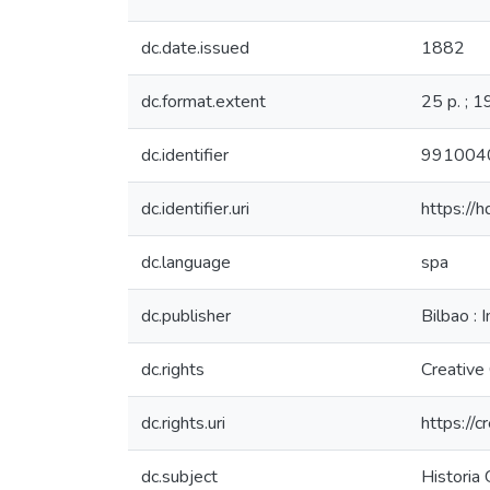
dc.date.issued
1882
dc.format.extent
25 p. ; 1
dc.identifier
991004
dc.identifier.uri
https://
dc.language
spa
dc.publisher
Bilbao :
dc.rights
Creative
dc.rights.uri
https://
dc.subject
Historia 