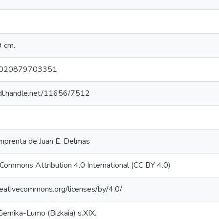
9 cm.
020879703351
hdl.handle.net/11656/7512
 Imprenta de Juan E. Delmas
 Commons Attribution 4.0 International (CC BY 4.0)
creativecommons.org/licenses/by/4.0/
Gernika-Lumo (Bizkaia) s.XIX.