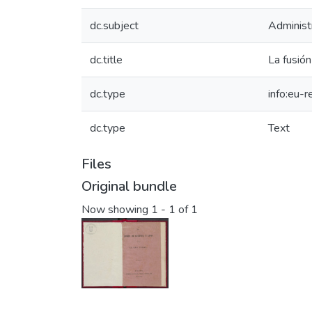
dc.subject
Administr
dc.title
La fusió
dc.type
info:eu-
dc.type
Text
Files
Original bundle
Now showing
1 - 1 of 1