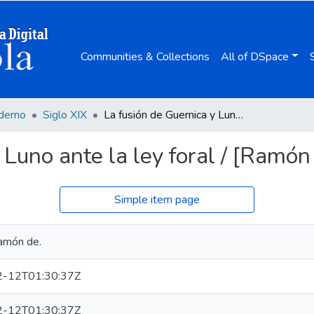
Communities & Collections
All of DSpace
derno
Siglo XIX
La fusión de Guernica y Luno ante la ley foral / [Ramón de Iturbe].
 Luno ante la ley foral / [Ramón 
Simple item page
amón de.
-12T01:30:37Z
-12T01:30:37Z