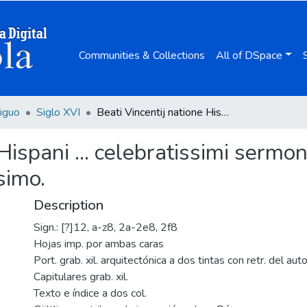
Communities & Collections
All of DSpace
iguo
Siglo XVI
Beati Vincentij natione Hispani ... celebratissimi sermones hyemales : cu[m] eorum indice luculentissimo.
 Hispani ... celebratissimi serm
simo.
Description
Sign.: [?]12, a-z8, 2a-2e8, 2f8
Hojas imp. por ambas caras
Port. grab. xil. arquitectónica a dos tintas con retr. del auto
Capitulares grab. xil.
Texto e índice a dos col.