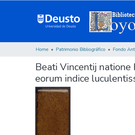
Home
Patrimonio Bibliográfico
Fondo Ant
Beati Vincentij natione
eorum indice luculentis