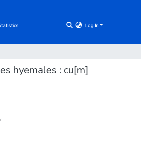
Statistics
Log In
ones hyemales : cu[m]
r