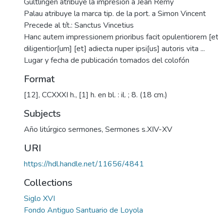
Gültlingen atribuye la impresión a Jean Rémy
Palau atribuye la marca tip. de la port. a Simon Vincent
Precede al tít.: Sanctus Vincetius
Hanc autem impressionem prioribus facit opulentiorem [et
diligentior[um] [et] adiecta nuper ipsi[us] autoris vita ...
Lugar y fecha de publicación tomados del colofón
Format
[12], CCXXXI h., [1] h. en bl. : il. ; 8. (18 cm.)
Subjects
Año litúrgico sermones
,
Sermones s.XIV-XV
URI
https://hdl.handle.net/11656/4841
Collections
Siglo XVI
Fondo Antiguo Santuario de Loyola