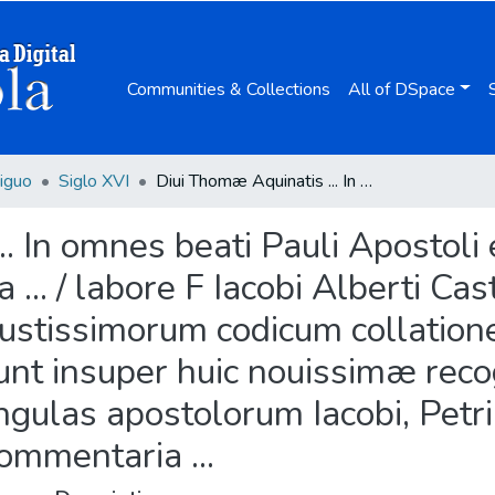
Communities & Collections
All of DSpace
iguo
Siglo XVI
Diui Thomæ Aquinatis ... In omnes beati Pauli Apostoli epistolas, commentaria adnotationibus illustrata ... / labore F Iacobi Alberti Castren. & à mendis non paucis repurgata ex vetustissimorum codicum collatione, ac sententiarum inspectione ... ; addita sunt insuper huic nouissimæ recognitioni, eiusdem D. Thomæ Aquinatis, in singulas apostolorum Iacobi, Petri, Ioannis, [et] Iudæ canonicas epistolas ... commentaria ...
. In omnes beati Pauli Apostoli
a ... / labore F Iacobi Alberti C
tustissimorum codicum collation
 sunt insuper huic nouissimæ reco
gulas apostolorum Iacobi, Petri,
commentaria ...