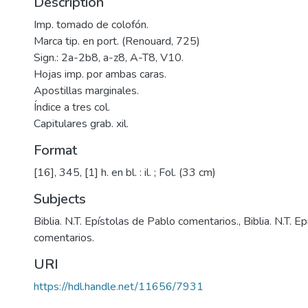
Description
Imp. tomado de colofón.
Marca tip. en port. (Renouard, 725)
Sign.: 2a-2b8, a-z8, A-T8, V10.
Hojas imp. por ambas caras.
Apostillas marginales.
Índice a tres col.
Capitulares grab. xil.
Format
[16], 345, [1] h. en bl. : il. ; Fol. (33 cm)
Subjects
Biblia. N.T. Epístolas de Pablo comentarios.
,
Biblia. N.T. E
comentarios.
URI
https://hdl.handle.net/11656/7931