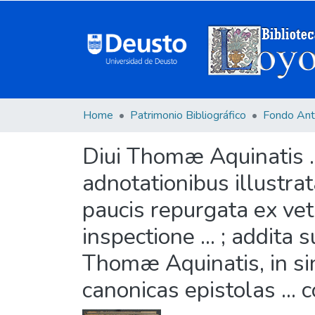
Home
Patrimonio Bibliográfico
Fondo Ant
Diui Thomæ Aquinatis ..
adnotationibus illustrat
paucis repurgata ex ve
inspectione ... ; addita
Thomæ Aquinatis, in sin
canonicas epistolas ... 