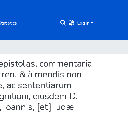
Statistics
Log In
 epistolas, commentaria
astren. & à mendis non
e, ac sententiarum
gnitioni, eiusdem D.
 Ioannis, [et] Iudæ