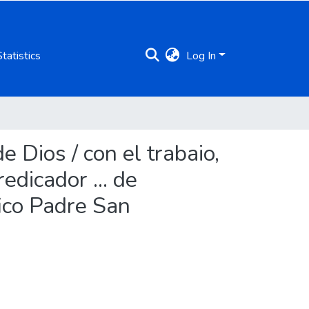
Statistics
Log In
e Dios / con el trabaio,
redicador ... de
ico Padre San