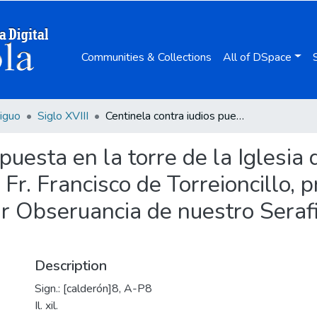
Communities & Collections
All of DSpace
iguo
Siglo XVIII
Centinela contra iudios puesta en la torre de la Iglesia de Dios / con el trabaio, caudal, y desuelo del P. Fr. Francisco de Torreioncillo, predicador ... de Descalzos de la Regular Obseruancia de nuestro Serafico Padre San Francisco.
puesta en la torre de la Iglesia d
Fr. Francisco de Torreioncillo, p
r Obseruancia de nuestro Seraf
Description
Sign.: [calderón]8, A-P8
Il. xil.