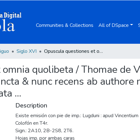
Communities & Collections
All of DSpace
iguo
Siglo XVI
Opuscula questiones et omnia quolibeta / Thomae de Vio Caietani Cardinalis ... ; in Quatuor Tomos distincta & nunc recens ab authore multis tractatibus, ac Quaestionibus locupletata ...
omnia quolibeta / Thomae de Vio
incta & nunc recens ab authore m
a ...
Description
Existe emisión con pie de imp.: Lugduni : apud Vincentium 
Colofón en T4r.
Sign.: 2A10, 2B-2S8, 2T6.
Hojas imp. por ambas caras