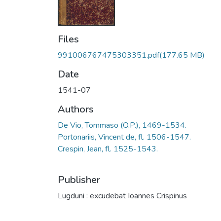
Files
991006767475303351.pdf
(177.65 MB)
Date
1541-07
Authors
De Vio, Tommaso (O.P.), 1469-1534.
Portonariis, Vincent de, fl. 1506-1547.
Crespin, Jean, fl. 1525-1543.
Publisher
Lugduni : excudebat Ioannes Crispinus