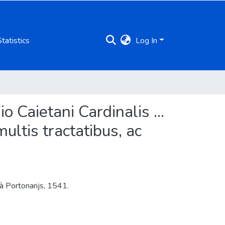
Statistics
Log In
 Caietani Cardinalis ...
ultis tractatibus, ac
à Portonarijs, 1541.