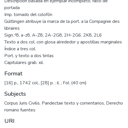
Descripción basada en ejemplar incompleto, falto de
portada
Imp. tomado del colofón
Gültlingen atribuye la marca de la port. a la Compagnie des
libraires
Sign.:†8, a-z8, A-Z8, 2A-2G8, 2H-2G6, 2K8, 2L6
Texto a dos col. con glosa alrededor y apostillas marginales
Índice a tres col.
Port. y texto a dos tintas
Capitulares grab. xil.
Format
[16] p., 1742 col., [28] p. : il. ; Fol. (40 cm)
Subjects
Corpus Juris Civilis. Pandectae texto y comentarios
,
Derecho
romano fuentes
URI