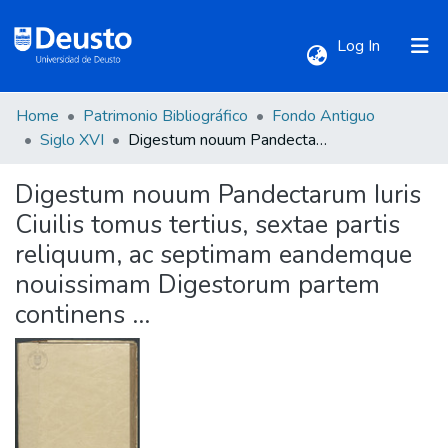
(current)
Log In
Home
Patrimonio Bibliográfico
Fondo Antiguo
Communities & Collections
Siglo XVI
Digestum nouum Pandectarum Iuris Ciuilis tomus tertius, sextae partis reliquum, ac septimam eandemque nouissimam Digestorum partem continens ...
Digestum nouum Pandectarum Iuris
All of DSpace
Ciuilis tomus tertius, sextae partis
reliquum, ac septimam eandemque
Statistics
nouissimam Digestorum partem
continens ...