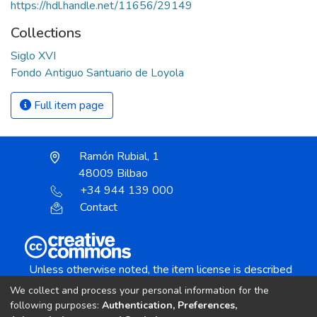
https://hdl.handle.net/11656/29149
Collections
Siglo XVI
Fondo Antiguo Santuario de Loyola
Full item page
Ramón Rubial, 1
48009 Bilbao
+34 944 139 000
Contact
Unless otherwise noted, the item license is described
as:
We collect and process your personal information for the
Creative Commons Attribution-NonCommercial-
following purposes:
Authentication, Preferences,