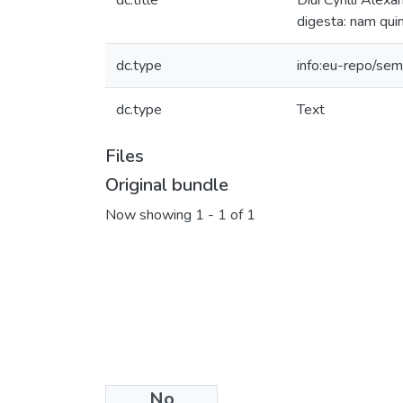
dc.title
Diui Cyrilli Alex
digesta: nam quin
dc.type
info:eu-repo/sem
dc.type
Text
Files
Original bundle
Now showing
1 - 1 of 1
No