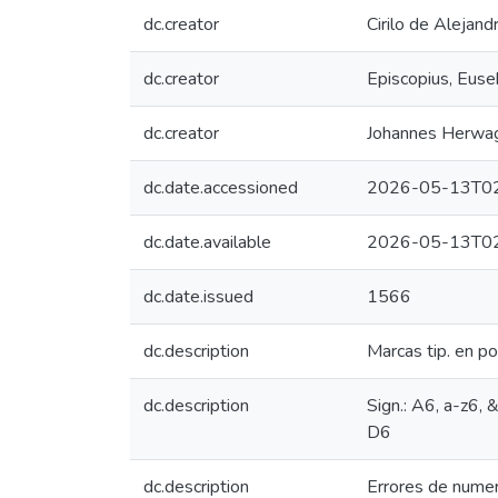
dc.creator
Cirilo de Alejand
dc.creator
Episcopius, Eus
dc.creator
Johannes Herwag
dc.date.accessioned
2026-05-13T02
dc.date.available
2026-05-13T02
dc.date.issued
1566
dc.description
Marcas tip. en por
dc.description
Sign.: A6, a-z6,
D6
dc.description
Errores de numera