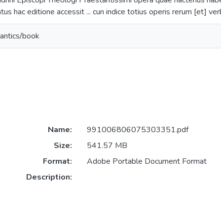
andrini Episcopi Theologi Praestantissimi opera quae hactenus hab
tus hac editione accessit ... cun indice totius operis rerum [et] v
antics/book
Name:
991006806075303351.pdf
Size:
541.57 MB
Format:
Adobe Portable Document Format
Description: