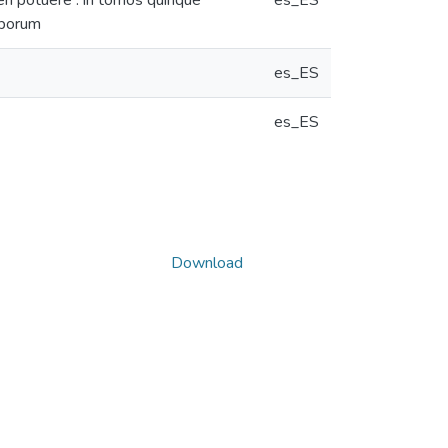
eri potuere : in tomos quinque
es_ES
erborum
es_ES
es_ES
Download