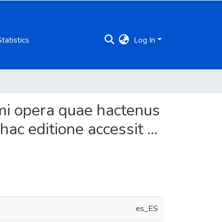
Statistics
Log In
imi opera quae hactenus
ac editione accessit ...
es_ES