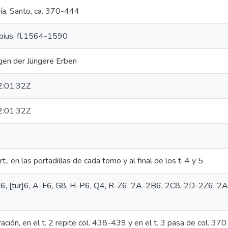
ría, Santo, ca. 370-444
ebius, fl.1564-1590
en der Jüngere Erben
:01:32Z
:01:32Z
t., en las portadillas de cada tomo y al final de los t. 4 y 5
 &6, [tur]6, A-F6, G8, H-P6, Q4, R-Z6, 2A-2B6, 2C8, 2D-2Z6, 2A
ción, en el t. 2 repite col. 438-439 y en el t. 3 pasa de col. 37