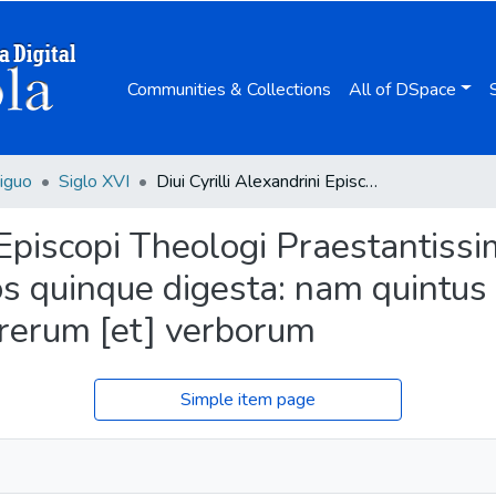
Communities & Collections
All of DSpace
iguo
Siglo XVI
Diui Cyrilli Alexandrini Episcopi Theologi Praestantissimi opera quae hactenus haberi potuere : in tomos quinque digesta: nam quintus hac editione accessit ... cun indice totius operis rerum [et] verborum
i Episcopi Theologi Praestantiss
s quinque digesta: nam quintus h
s rerum [et] verborum
Simple item page