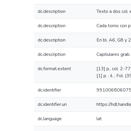
dc.description
Texto a dos col. e
dc.description
Cada tomo con po
dc.description
En bl. A6, G8 y 
dc.description
Capitulares grab. 
dc.format.extent
[13] p., col. 2-771
[1] p. : il. ; Fol. (
dc.identifier
99100680607
dc.identifier.uri
https://hdl.han
dc.language
lat