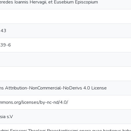
aeredes Ioannis Hervagii, et Eusebium Episcopium
943
639-6
s Attribution-NonCommercial-NoDerivs 4.0 License
ommons.org/licenses/by-nc-nd/4.0/
sia s.V