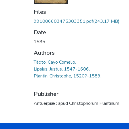
Files
991006603475303351.pdf
(243.17 MB)
Date
1585
Authors
Tácito, Cayo Cornelio.
Lipsius, Justus, 1547-1606.
Plantin, Christophe, 1520?-1589.
Publisher
Antuerpiæ : apud Christophorum Plantinum