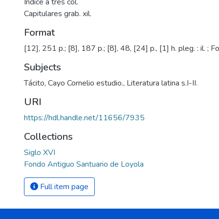
Índice a tres col.
Capitulares grab. xil.
Format
[12], 251 p.; [8], 187 p.; [8], 48, [24] p., [1] h. pleg. : il. ; 
Subjects
Tácito, Cayo Cornelio estudio.
,
Literatura latina s.I-II.
URI
https://hdl.handle.net/11656/7935
Collections
Siglo XVI
Fondo Antiguo Santuario de Loyola
Full item page