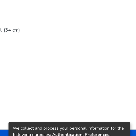
Fol. (34 cm)
We collect and process your personal information for the
following purposes:
Authentication, Preferences,