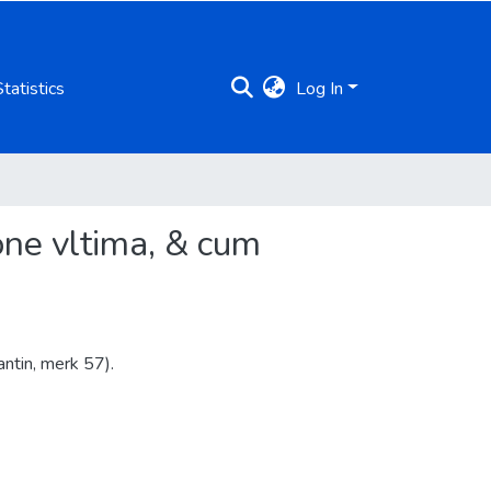
Statistics
Log In
ione vltima, & cum
ntin, merk 57).