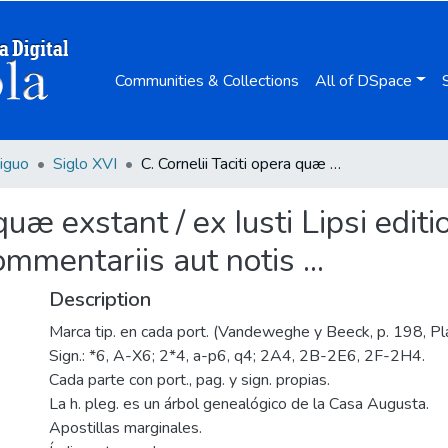
Communities & Collections
All of DSpace
iguo
Siglo XVI
C. Cornelii Taciti opera quæ exstant / ex Iusti Lipsi editione vltima, & cum eiusdem ad ea omnia commentariis aut notis ...
 quæ exstant / ex Iusti Lipsi edit
mentariis aut notis ...
Description
Marca tip. en cada port. (Vandeweghe y Beeck, p. 198, Pla
Sign.: *6, A-X6; 2*4, a-p6, q4; 2A4, 2B-2E6, 2F-2H4.
Cada parte con port., pag. y sign. propias.
La h. pleg. es un árbol genealógico de la Casa Augusta.
Apostillas marginales.