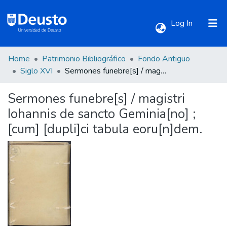
(current)
Log In
Home
Patrimonio Bibliográfico
Fondo Antiguo
Communities & Collections
Siglo XVI
Sermones funebre[s] / magistri Iohannis de sancto Geminia[no] ; [cum] [dupli]ci tabula eoru[n]dem.
Sermones funebre[s] / magistri
All of DSpace
Iohannis de sancto Geminia[no] ;
[cum] [dupli]ci tabula eoru[n]dem.
Statistics