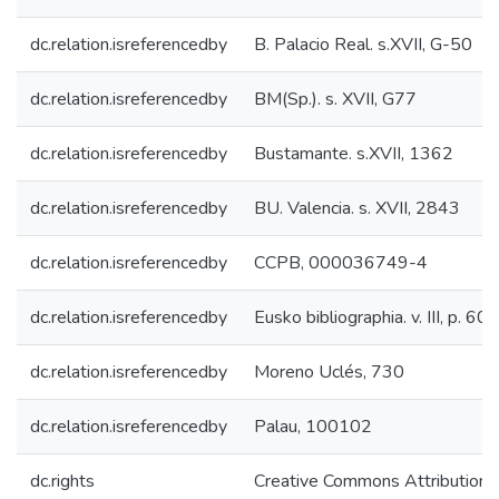
dc.relation.isreferencedby
B. Palacio Real. s.XVII, G-50
dc.relation.isreferencedby
BM(Sp.). s. XVII, G77
dc.relation.isreferencedby
Bustamante. s.XVII, 1362
dc.relation.isreferencedby
BU. Valencia. s. XVII, 2843
dc.relation.isreferencedby
CCPB, 000036749-4
dc.relation.isreferencedby
Eusko bibliographia. v. III, p. 600
dc.relation.isreferencedby
Moreno Uclés, 730
dc.relation.isreferencedby
Palau, 100102
dc.rights
Creative Commons Attribution-