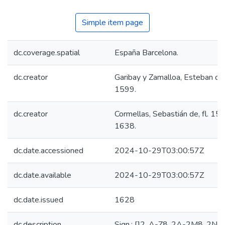
Simple item page
dc.coverage.spatial
España Barcelona.
dc.creator
Garibay y Zamalloa, Esteban d
1599.
dc.creator
Cormellas, Sebastián de, fl. 15
1638.
dc.date.accessioned
2024-10-29T03:00:57Z
dc.date.available
2024-10-29T03:00:57Z
dc.date.issued
1628
dc.description
Sign.: []2, A-Z8, 2A-2M8, 2N6