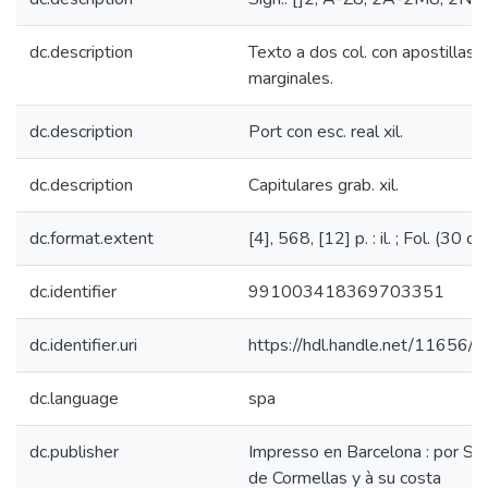
dc.description
Texto a dos col. con apostillas
marginales.
dc.description
Port con esc. real xil.
dc.description
Capitulares grab. xil.
dc.format.extent
[4], 568, [12] p. : il. ; Fol. (30 cm
dc.identifier
991003418369703351
dc.identifier.uri
https://hdl.handle.net/11656/
dc.language
spa
dc.publisher
Impresso en Barcelona : por Se
de Cormellas y à su costa