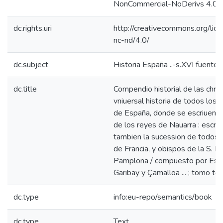
NonCommercial-NoDerivs 4.0 L
dc.rights.uri
http://creativecommons.org/lic
nc-nd/4.0/
dc.subject
Historia España ..-s.XVI fuentes
dc.title
Compendio historial de las chron
vniuersal historia de todos los 
de España, donde se escriuen l
de los reyes de Nauarra : escri
tambien la sucession de todos 
de Francia, y obispos de la S. Ig
Pamplona / compuesto por Est
Garibay y Çamalloa ... ; tomo ter
dc.type
info:eu-repo/semantics/book
dc.type
Text