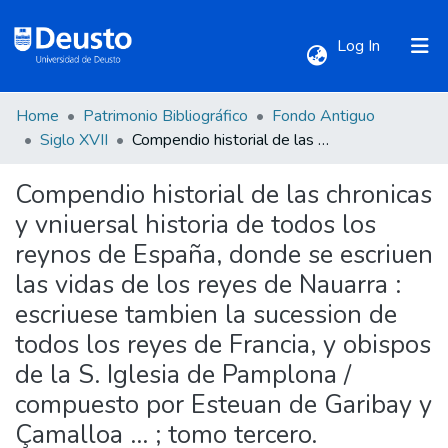
(current)
Log In
Home
Patrimonio Bibliográfico
Fondo Antiguo
Communities & Collections
Siglo XVII
Compendio historial de las chronicas y vniuersal historia de todos los reynos de España, donde se escriuen las vidas de los reyes de Nauarra : escriuese tambien la sucession de todos los reyes de Francia, y obispos de la S. Iglesia de Pamplona / compuesto por Esteuan de Garibay y Çamalloa ... ; tomo tercero.
Compendio historial de las chronicas
All of DSpace
y vniuersal historia de todos los
reynos de España, donde se escriuen
Statistics
las vidas de los reyes de Nauarra :
escriuese tambien la sucession de
todos los reyes de Francia, y obispos
de la S. Iglesia de Pamplona /
compuesto por Esteuan de Garibay y
Çamalloa ... ; tomo tercero.