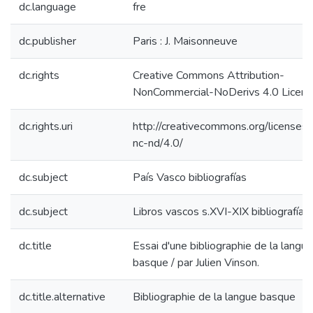
dc.language
fre
dc.publisher
Paris : J. Maisonneuve
dc.rights
Creative Commons Attribution-
NonCommercial-NoDerivs 4.0 Licen
dc.rights.uri
http://creativecommons.org/licenses/
nc-nd/4.0/
dc.subject
País Vasco bibliografías
dc.subject
Libros vascos s.XVI-XIX bibliografías
dc.title
Essai d'une bibliographie de la langue
basque / par Julien Vinson.
dc.title.alternative
Bibliographie de la langue basque