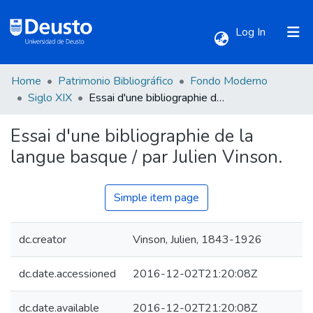
(current)
Log In
Home
Patrimonio Bibliográfico
Fondo Moderno
Communities & Collections
Siglo XIX
Essai d'une bibliographie de la langue basque / par Julien Vinson.
Essai d'une bibliographie de la
All of DSpace
langue basque / par Julien Vinson.
Statistics
Simple item page
dc.creator
Vinson, Julien, 1843-1926
dc.date.accessioned
2016-12-02T21:20:08Z
dc.date.available
2016-12-02T21:20:08Z