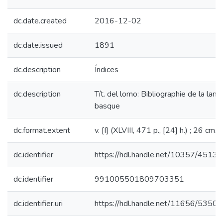
dc.date.created
2016-12-02
dc.date.issued
1891
dc.description
Índices
dc.description
Tít. del lomo: Bibliographie de la lang
basque
dc.format.extent
v. [I] (XLVIII, 471 p., [24] h.) ; 26 cm.
dc.identifier
https://hdl.handle.net/10357/4513
dc.identifier
991005501809703351
dc.identifier.uri
https://hdl.handle.net/11656/5350