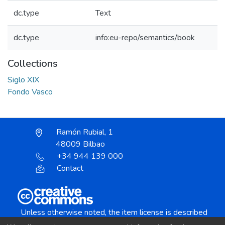
dc.type
Text
dc.type
info:eu-repo/semantics/book
Collections
Siglo XIX
Fondo Vasco
Ramón Rubial, 1
48009 Bilbao
+34 944 139 000
Contact
Unless otherwise noted, the item license is described
as: