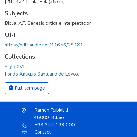
[28], 434 h. : il. ; Fol. (38 cm)
Subjects
Biblia. A.T. Génesis crítica e interpretación
URI
https://hdl.handle.net/11656/29181
Collections
Siglo XVI
Fondo Antiguo Santuario de Loyola
Full item page
Ramón Rubial, 1
48009 Bilbao
+34 944 139 000
Contact