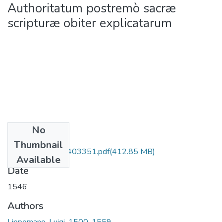
Authoritatum postremò sacræ
scripturæ obiter explicatarum
No
Files
Thumbnail
991006764775403351.pdf
(412.85 MB)
Available
Date
1546
Authors
Lippomano, Luigi, 1500-1559