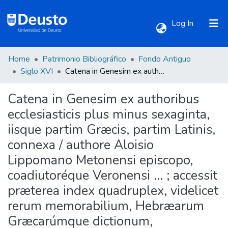
(current)
Log In
Home
Patrimonio Bibliográfico
Fondo Antiguo
Communities & Collections
Siglo XVI
Catena in Genesim ex authoribus ecclesiasticis plus minus sexaginta, iisque partim Græcis, partim Latinis, connexa / authore Aloisio Lippomano Metonensi episcopo, coadiutoréque Veronensi ... ; accessit præterea index quadruplex, videlicet rerum memorabilium, Hebræarum Græcarúmque dictionum, Authoritatum postremò sacræ scripturæ obiter explicatarum
Catena in Genesim ex authoribus
All of DSpace
ecclesiasticis plus minus sexaginta,
iisque partim Græcis, partim Latinis,
Statistics
connexa / authore Aloisio
Lippomano Metonensi episcopo,
coadiutoréque Veronensi ... ; accessit
præterea index quadruplex, videlicet
rerum memorabilium, Hebræarum
Græcarúmque dictionum,