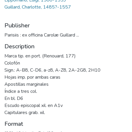
Guillard, Charlotte, 1485?-1557
Publisher
Parisiis : ex officina Carolæ Guillard ...
Description
Marca tip. en port. (Renouard, 177)
Colofón
Sign.: A-B8, C-D6, a-z8, A-Z8, 2A-2G8, 2H10
Hojas imp. por ambas caras
Apostillas marginales
Índice a tres col.
En bl. D6
Escudo episcopal xil. en A1v
Capitulares grab. xil.
Format