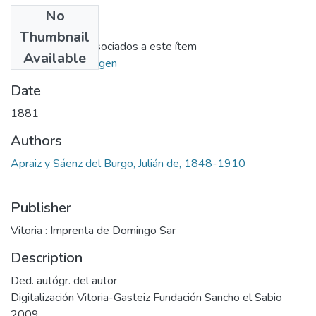
No
Files
Thumbnail
No hay ficheros asociados a este ítem
Available
Ir al repositorio origen
Date
1881
Authors
Apraiz y Sáenz del Burgo, Julián de, 1848-1910
Publisher
Vitoria : Imprenta de Domingo Sar
Description
Ded. autógr. del autor
Digitalización Vitoria-Gasteiz Fundación Sancho el Sabio
2009