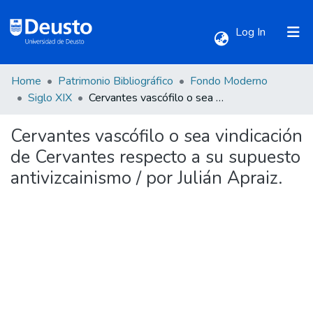
(current)
Log In
Home
Patrimonio Bibliográfico
Fondo Moderno
Communities & Collections
Siglo XIX
Cervantes vascófilo o sea vindicación de Cervantes respecto a su supuesto antivizcainismo / por Julián Apraiz.
Cervantes vascófilo o sea vindicación
All of DSpace
de Cervantes respecto a su supuesto
antivizcainismo / por Julián Apraiz.
Statistics