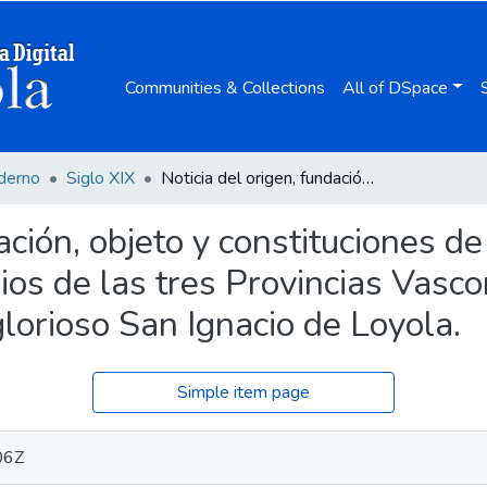
Communities & Collections
All of DSpace
derno
Siglo XIX
Noticia del origen, fundación, objeto y constituciones de la Real Congregación de Naturales y Originarios de las tres Provincias Vascongadas establecida bajo la advocación del glorioso San Ignacio de Loyola.
dación, objeto y constituciones d
ios de las tres Provincias Vasc
glorioso San Ignacio de Loyola.
Simple item page
06Z