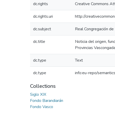
dc.rights
Creative Commons Att
dc.rights.uri
http://creativecommon
dc.subject
Real Congregación de 
dc.title
Noticia del origen, fun
Provincias Vascongadas
dc.type
Text
dc.type
info:eu-repo/semantic
Collections
Siglo XIX
Fondo Barandiarán
Fondo Vasco