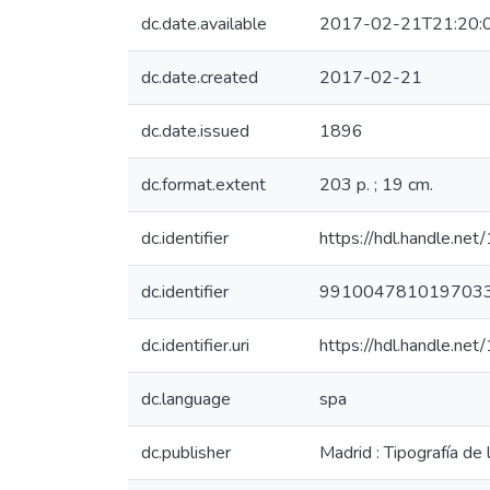
dc.date.available
2017-02-21T21:20:
dc.date.created
2017-02-21
dc.date.issued
1896
dc.format.extent
203 p. ; 19 cm.
dc.identifier
https://hdl.handle.n
dc.identifier
991004781019703
dc.identifier.uri
https://hdl.handle.n
dc.language
spa
dc.publisher
Madrid : Tipografía de