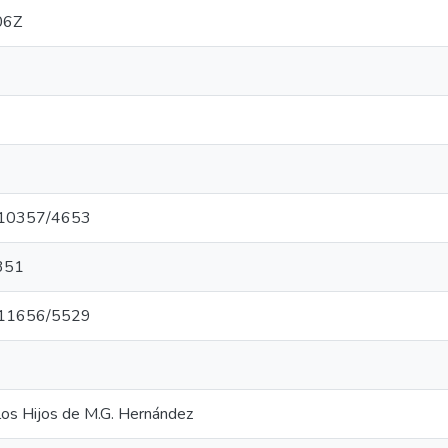
06Z
et/10357/4653
351
et/11656/5529
 los Hijos de M.G. Hernández